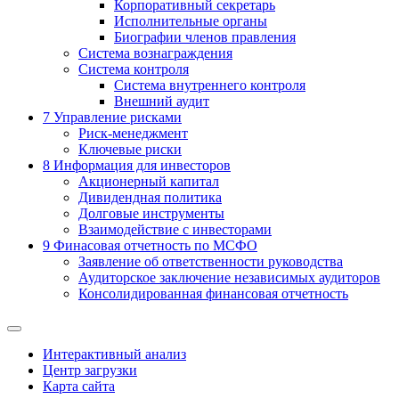
Корпоративный секретарь
Исполнительные органы
Биографии членов правления
Система вознаграждения
Система контроля
Система внутреннего контроля
Внешний аудит
7
Управление рисками
Риск-менеджмент
Ключевые риски
8
Информация для инвесторов
Акционерный капитал
Дивидендная политика
Долговые инструменты
Взаимодействие с инвеcторами
9
Финасовая отчетность по МСФО
Заявление об ответственности руководства
Аудиторское заключение независимых аудиторов
Консолидированная финансовая отчетность
Интерактивный анализ
Центр загрузки
Карта сайта