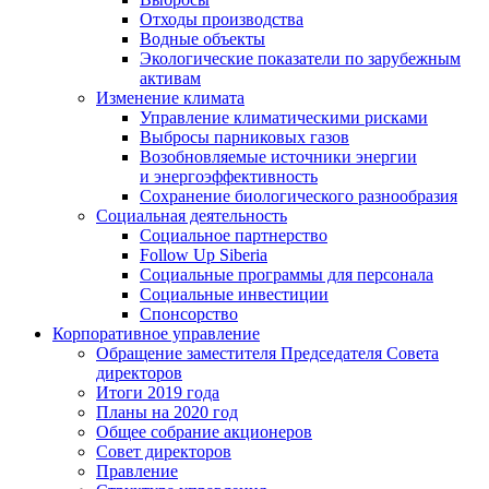
Отходы производства
Водные объекты
Экологические показатели по зарубежным
активам
Изменение климата
Управление климатическими рисками
Выбросы парниковых газов
Возобновляемые источники энергии
и энергоэффективность
Сохранение биологического разнообразия
Социальная деятельность
Социальное партнерство
Follow Up Siberia
Социальные программы для персонала
Социальные инвестиции
Спонсорство
Корпоративное управление
Обращение заместителя Председателя Совета
директоров
Итоги 2019 года
Планы на 2020 год
Общее собрание акционеров
Совет директоров
Правление