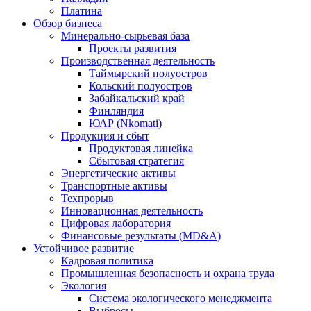
Платина
Обзор бизнеса
Минерально-сырьевая база
Проекты развития
Производственная деятельность
Таймырский полуостров
Кольский полуостров
Забайкальский край
Финляндия
ЮАР (Nkomati)
Продукция и сбыт
Продуктовая линейка
Сбытовая стратегия
Энергетические активы
Транспортные активы
Техпрорыв
Инновационная деятельность
Цифровая лаборатория
Финансовые результаты (MD&A)
Устойчивое развитие
Кадровая политика
Промышленная безопасность и охрана труда
Экология
Система экологического менеджмента
Выбросы