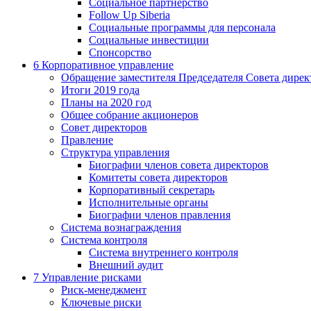
Социальное партнерство
Follow Up Siberia
Социальные программы для персонала
Социальные инвестиции
Спонсорство
6
Корпоративное управление
Обращение заместителя Председателя Совета дирек
Итоги 2019 года
Планы на 2020 год
Общее собрание акционеров
Совет директоров
Правление
Структура управления
Биографии членов совета директоров
Комитеты совета директоров
Корпоративный секретарь
Исполнительные органы
Биографии членов правления
Система вознаграждения
Система контроля
Система внутреннего контроля
Внешний аудит
7
Управление рисками
Риск-менеджмент
Ключевые риски