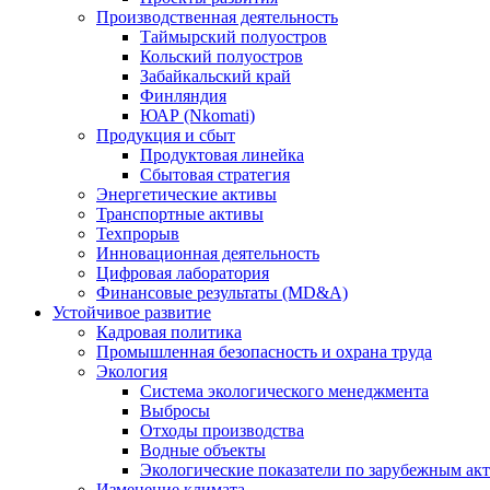
Производственная деятельность
Таймырский полуостров
Кольский полуостров
Забайкальский край
Финляндия
ЮАР (Nkomati)
Продукция и сбыт
Продуктовая линейка
Сбытовая стратегия
Энергетические активы
Транспортные активы
Техпрорыв
Инновационная деятельность
Цифровая лаборатория
Финансовые результаты (MD&A)
Устойчивое развитие
Кадровая политика
Промышленная безопасность и охрана труда
Экология
Система экологического менеджмента
Выбросы
Отходы производства
Водные объекты
Экологические показатели по зарубежным ак
Изменение климата