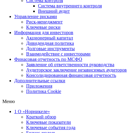
Система контроля
Система внутреннего контроля
Внешний аудит
Управление рисками
Риск-менеджмент
Ключевые риски
Информация для инвесторов
Акционерный капитал
Дивидендная политика
Долговые инструменты
Взаимодействие с инвеcторами
Финасовая отчетность по МСФО
Заявление об ответственности руководства
Аудиторское заключение независимых аудиторов
Консолидированная финансовая отчетность
Дополнительные ссылки
Приложения
Политика Cookie
Меню
1
О «Норникеле»
Краткий обзор
Ключевые показатели
Ключевые события года
Бизнес-модель