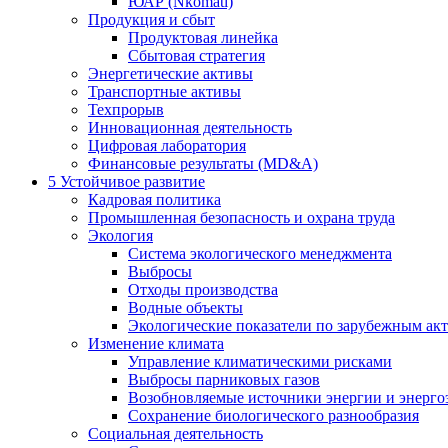
ЮАР (Nkomati)
Продукция и сбыт
Продуктовая линейка
Сбытовая стратегия
Энергетические активы
Транспортные активы
Техпрорыв
Инновационная деятельность
Цифровая лаборатория
Финансовые результаты (MD&A)
5
Устойчивое развитие
Кадровая политика
Промышленная безопасность и охрана труда
Экология
Система экологического менеджмента
Выбросы
Отходы производства
Водные объекты
Экологические показатели по зарубежным ак
Изменение климата
Управление климатическими рисками
Выбросы парниковых газов
Возобновляемые источники энергии и энерго
Сохранение биологического разнообразия
Социальная деятельность