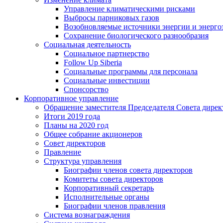
Управление климатическими рисками
Выбросы парниковых газов
Возобновляемые источники энергии и энерго
Сохранение биологического разнообразия
Социальная деятельность
Социальное партнерство
Follow Up Siberia
Социальные программы для персонала
Социальные инвестиции
Спонсорство
Корпоративное управление
Обращение заместителя Председателя Совета дирек
Итоги 2019 года
Планы на 2020 год
Общее собрание акционеров
Совет директоров
Правление
Структура управления
Биографии членов совета директоров
Комитеты совета директоров
Корпоративный секретарь
Исполнительные органы
Биографии членов правления
Система вознаграждения