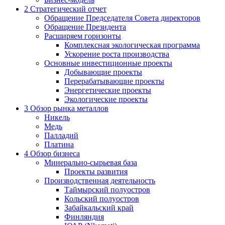
2
Стратегический отчет
Обращение Председателя Совета директоров
Обращение Президента
Расширяем горизонты
Комплексная экологическая программа
Ускорение роста производства
Основные инвестиционные проекты
Добывающие проекты
Перерабатывающие проекты
Энергетические проекты
Экологические проекты
3
Обзор рынка металлов
Никель
Медь
Палладий
Платина
4
Обзор бизнеса
Минерально-сырьевая база
Проекты развития
Производственная деятельность
Таймырский полуостров
Кольский полуостров
Забайкальский край
Финляндия