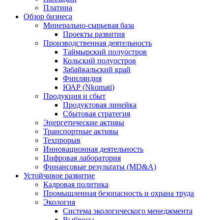
Платина
Обзор бизнеса
Минерально-сырьевая база
Проекты развития
Производственная деятельность
Таймырский полуостров
Кольский полуостров
Забайкальский край
Финляндия
ЮАР (Nkomati)
Продукция и сбыт
Продуктовая линейка
Сбытовая стратегия
Энергетические активы
Транспортные активы
Техпрорыв
Инновационная деятельность
Цифровая лаборатория
Финансовые результаты (MD&A)
Устойчивое развитие
Кадровая политика
Промышленная безопасность и охрана труда
Экология
Система экологического менеджмента
Выбросы