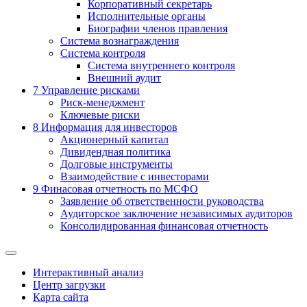
Корпоративный секретарь
Исполнительные органы
Биографии членов правления
Система вознаграждения
Система контроля
Система внутреннего контроля
Внешний аудит
7
Управление рисками
Риск-менеджмент
Ключевые риски
8
Информация для инвесторов
Акционерный капитал
Дивидендная политика
Долговые инструменты
Взаимодействие с инвеcторами
9
Финасовая отчетность по МСФО
Заявление об ответственности руководства
Аудиторское заключение независимых аудиторов
Консолидированная финансовая отчетность
Интерактивный анализ
Центр загрузки
Карта сайта