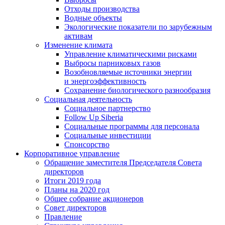
Отходы производства
Водные объекты
Экологические показатели по зарубежным
активам
Изменение климата
Управление климатическими рисками
Выбросы парниковых газов
Возобновляемые источники энергии
и энергоэффективность
Сохранение биологического разнообразия
Социальная деятельность
Социальное партнерство
Follow Up Siberia
Социальные программы для персонала
Социальные инвестиции
Спонсорство
Корпоративное управление
Обращение заместителя Председателя Совета
директоров
Итоги 2019 года
Планы на 2020 год
Общее собрание акционеров
Совет директоров
Правление