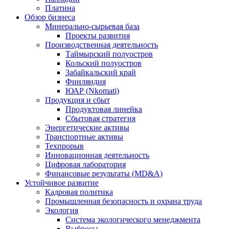
Платина
Обзор бизнеса
Минерально-сырьевая база
Проекты развития
Производственная деятельность
Таймырский полуостров
Кольский полуостров
Забайкальский край
Финляндия
ЮАР (Nkomati)
Продукция и сбыт
Продуктовая линейка
Сбытовая стратегия
Энергетические активы
Транспортные активы
Техпрорыв
Инновационная деятельность
Цифровая лаборатория
Финансовые результаты (MD&A)
Устойчивое развитие
Кадровая политика
Промышленная безопасность и охрана труда
Экология
Система экологического менеджмента
Выбросы