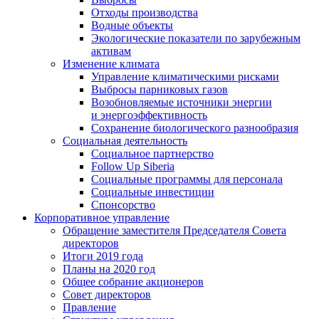
Отходы производства
Водные объекты
Экологические показатели по зарубежным
активам
Изменение климата
Управление климатическими рисками
Выбросы парниковых газов
Возобновляемые источники энергии
и энергоэффективность
Сохранение биологического разнообразия
Социальная деятельность
Социальное партнерство
Follow Up Siberia
Социальные программы для персонала
Социальные инвестиции
Спонсорство
Корпоративное управление
Обращение заместителя Председателя Совета
директоров
Итоги 2019 года
Планы на 2020 год
Общее собрание акционеров
Совет директоров
Правление