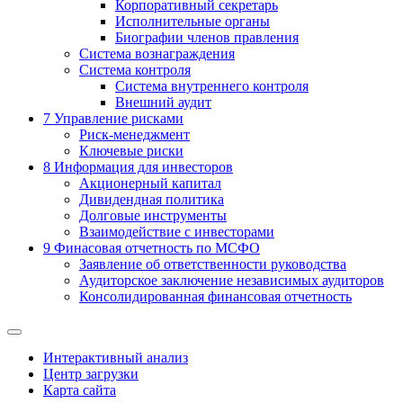
Корпоративный секретарь
Исполнительные органы
Биографии членов правления
Система вознаграждения
Система контроля
Система внутреннего контроля
Внешний аудит
7
Управление рисками
Риск-менеджмент
Ключевые риски
8
Информация для инвесторов
Акционерный капитал
Дивидендная политика
Долговые инструменты
Взаимодействие с инвеcторами
9
Финасовая отчетность по МСФО
Заявление об ответственности руководства
Аудиторское заключение независимых аудиторов
Консолидированная финансовая отчетность
Интерактивный анализ
Центр загрузки
Карта сайта