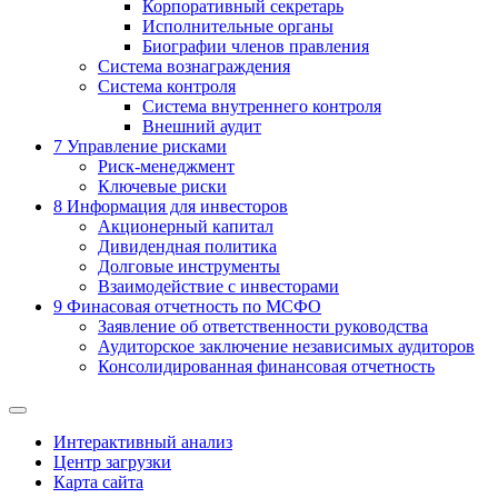
Корпоративный секретарь
Исполнительные органы
Биографии членов правления
Система вознаграждения
Система контроля
Система внутреннего контроля
Внешний аудит
7
Управление рисками
Риск-менеджмент
Ключевые риски
8
Информация для инвесторов
Акционерный капитал
Дивидендная политика
Долговые инструменты
Взаимодействие с инвеcторами
9
Финасовая отчетность по МСФО
Заявление об ответственности руководства
Аудиторское заключение независимых аудиторов
Консолидированная финансовая отчетность
Интерактивный анализ
Центр загрузки
Карта сайта