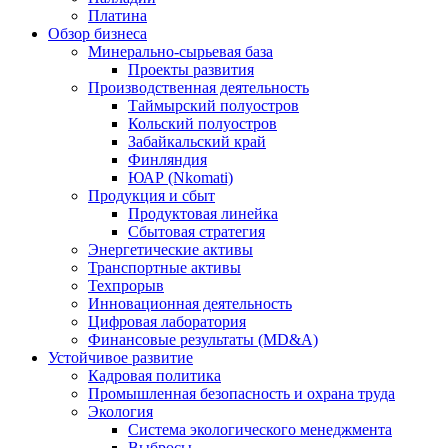
Платина
Обзор бизнеса
Минерально-сырьевая база
Проекты развития
Производственная деятельность
Таймырский полуостров
Кольский полуостров
Забайкальский край
Финляндия
ЮАР (Nkomati)
Продукция и сбыт
Продуктовая линейка
Сбытовая стратегия
Энергетические активы
Транспортные активы
Техпрорыв
Инновационная деятельность
Цифровая лаборатория
Финансовые результаты (MD&A)
Устойчивое развитие
Кадровая политика
Промышленная безопасность и охрана труда
Экология
Система экологического менеджмента
Выбросы