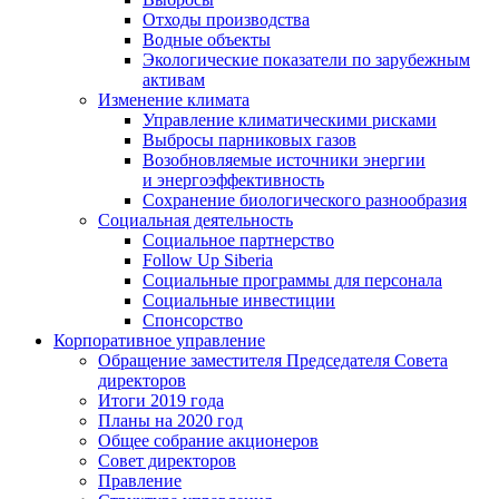
Отходы производства
Водные объекты
Экологические показатели по зарубежным
активам
Изменение климата
Управление климатическими рисками
Выбросы парниковых газов
Возобновляемые источники энергии
и энергоэффективность
Сохранение биологического разнообразия
Социальная деятельность
Социальное партнерство
Follow Up Siberia
Социальные программы для персонала
Социальные инвестиции
Спонсорство
Корпоративное управление
Обращение заместителя Председателя Совета
директоров
Итоги 2019 года
Планы на 2020 год
Общее собрание акционеров
Совет директоров
Правление