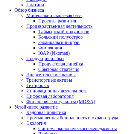
Платина
Обзор бизнеса
Минерально-сырьевая база
Проекты развития
Производственная деятельность
Таймырский полуостров
Кольский полуостров
Забайкальский край
Финляндия
ЮАР (Nkomati)
Продукция и сбыт
Продуктовая линейка
Сбытовая стратегия
Энергетические активы
Транспортные активы
Техпрорыв
Инновационная деятельность
Цифровая лаборатория
Финансовые результаты (MD&A)
Устойчивое развитие
Кадровая политика
Промышленная безопасность и охрана труда
Экология
Система экологического менеджмента
Выбросы