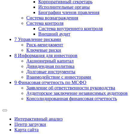
Корпоративный секретарь
Исполнительные органы
Биографии членов правления
Система вознаграждения
Система контроля
Система внутреннего контроля
Внешний аудит
7
Управление рисками
Риск-менеджмент
Ключевые риски
8
Информация для инвесторов
Акционерный капитал
Дивидендная политика
Долговые инструменты
Взаимодействие с инвеcторами
9
Финасовая отчетность по МСФО
Заявление об ответственности руководства
Аудиторское заключение независимых аудиторов
Консолидированная финансовая отчетность
Интерактивный анализ
Центр загрузки
Карта сайта