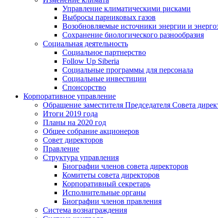
Управление климатическими рисками
Выбросы парниковых газов
Возобновляемые источники энергии и энерго
Сохранение биологического разнообразия
Социальная деятельность
Социальное партнерство
Follow Up Siberia
Социальные программы для персонала
Социальные инвестиции
Спонсорство
Корпоративное управление
Обращение заместителя Председателя Совета дирек
Итоги 2019 года
Планы на 2020 год
Общее собрание акционеров
Совет директоров
Правление
Структура управления
Биографии членов совета директоров
Комитеты совета директоров
Корпоративный секретарь
Исполнительные органы
Биографии членов правления
Система вознаграждения