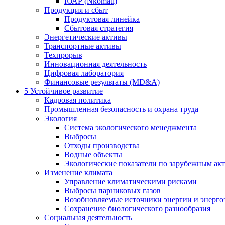
ЮАР (Nkomati)
Продукция и сбыт
Продуктовая линейка
Сбытовая стратегия
Энергетические активы
Транспортные активы
Техпрорыв
Инновационная деятельность
Цифровая лаборатория
Финансовые результаты (MD&A)
5
Устойчивое развитие
Кадровая политика
Промышленная безопасность и охрана труда
Экология
Система экологического менеджмента
Выбросы
Отходы производства
Водные объекты
Экологические показатели по зарубежным ак
Изменение климата
Управление климатическими рисками
Выбросы парниковых газов
Возобновляемые источники энергии и энерго
Сохранение биологического разнообразия
Социальная деятельность