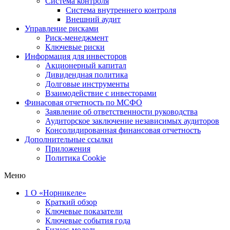
Система контроля
Система внутреннего контроля
Внешний аудит
Управление рисками
Риск-менеджмент
Ключевые риски
Информация для инвесторов
Акционерный капитал
Дивидендная политика
Долговые инструменты
Взаимодействие с инвеcторами
Финасовая отчетность по МСФО
Заявление об ответственности руководства
Аудиторское заключение независимых аудиторов
Консолидированная финансовая отчетность
Дополнительные ссылки
Приложения
Политика Cookie
Меню
1
О «Норникеле»
Краткий обзор
Ключевые показатели
Ключевые события года
Бизнес-модель