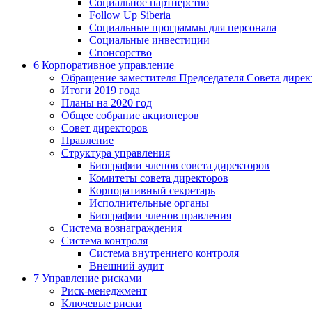
Социальное партнерство
Follow Up Siberia
Социальные программы для персонала
Социальные инвестиции
Спонсорство
6
Корпоративное управление
Обращение заместителя Председателя Совета дирек
Итоги 2019 года
Планы на 2020 год
Общее собрание акционеров
Совет директоров
Правление
Структура управления
Биографии членов совета директоров
Комитеты совета директоров
Корпоративный секретарь
Исполнительные органы
Биографии членов правления
Система вознаграждения
Система контроля
Система внутреннего контроля
Внешний аудит
7
Управление рисками
Риск-менеджмент
Ключевые риски