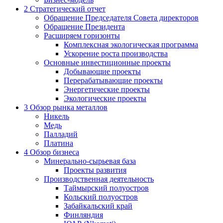
2
Стратегический отчет
Обращение Председателя Совета директоров
Обращение Президента
Расширяем горизонты
Комплексная экологическая программа
Ускорение роста производства
Основные инвестиционные проекты
Добывающие проекты
Перерабатывающие проекты
Энергетические проекты
Экологические проекты
3
Обзор рынка металлов
Никель
Медь
Палладий
Платина
4
Обзор бизнеса
Минерально-сырьевая база
Проекты развития
Производственная деятельность
Таймырский полуостров
Кольский полуостров
Забайкальский край
Финляндия