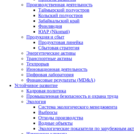
Производственная деятельность
Таймырский полуостров
Кольский полуостров
Забайкальский край
Финляндия
ЮАР (Nkomati)
Продукция и сбыт
Продуктовая линейка
Сбытовая стратегия
Энергетические активы
Транспортные активы
Техпрорыв
Инновационная деятельность
Цифровая лаборатория
Финансовые результаты (MD&A)
Устойчивое развитие
Кадровая политика
Промышленная безопасность и охрана труда
Экология
Система экологического менеджмента
Выбросы
Отходы производства
Водные объекты
Экологические показатели по зарубежным ак
Изменение климата