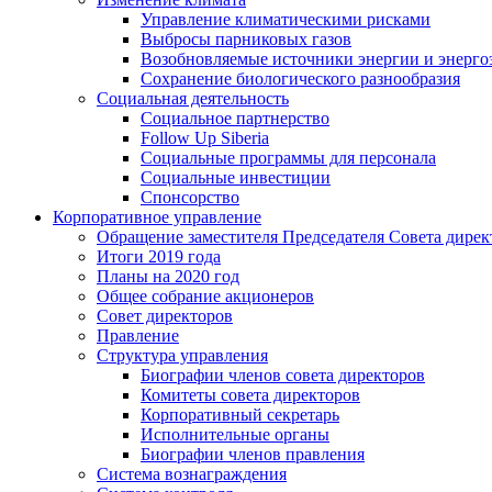
Управление климатическими рисками
Выбросы парниковых газов
Возобновляемые источники энергии и энерго
Сохранение биологического разнообразия
Социальная деятельность
Социальное партнерство
Follow Up Siberia
Социальные программы для персонала
Социальные инвестиции
Спонсорство
Корпоративное управление
Обращение заместителя Председателя Совета дирек
Итоги 2019 года
Планы на 2020 год
Общее собрание акционеров
Совет директоров
Правление
Структура управления
Биографии членов совета директоров
Комитеты совета директоров
Корпоративный секретарь
Исполнительные органы
Биографии членов правления
Система вознаграждения