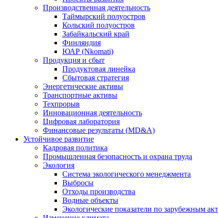
Производственная деятельность
Таймырский полуостров
Кольский полуостров
Забайкальский край
Финляндия
ЮАР (Nkomati)
Продукция и сбыт
Продуктовая линейка
Сбытовая стратегия
Энергетические активы
Транспортные активы
Техпрорыв
Инновационная деятельность
Цифровая лаборатория
Финансовые результаты (MD&A)
Устойчивое развитие
Кадровая политика
Промышленная безопасность и охрана труда
Экология
Система экологического менеджмента
Выбросы
Отходы производства
Водные объекты
Экологические показатели по зарубежным ак
Изменение климата