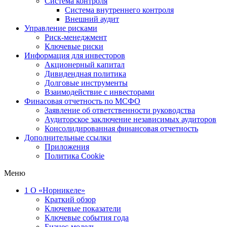
Система контроля
Система внутреннего контроля
Внешний аудит
Управление рисками
Риск-менеджмент
Ключевые риски
Информация для инвесторов
Акционерный капитал
Дивидендная политика
Долговые инструменты
Взаимодействие с инвеcторами
Финасовая отчетность по МСФО
Заявление об ответственности руководства
Аудиторское заключение независимых аудиторов
Консолидированная финансовая отчетность
Дополнительные ссылки
Приложения
Политика Cookie
Меню
1
О «Норникеле»
Краткий обзор
Ключевые показатели
Ключевые события года
Бизнес-модель