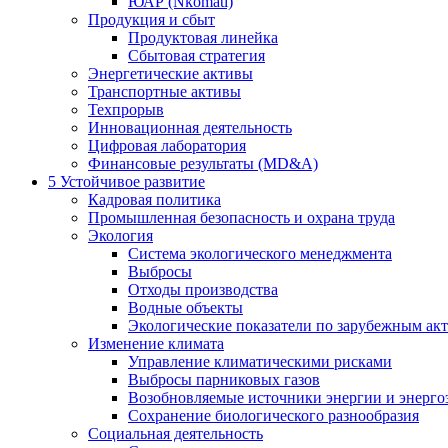
ЮАР (Nkomati)
Продукция и сбыт
Продуктовая линейка
Сбытовая стратегия
Энергетические активы
Транспортные активы
Техпрорыв
Инновационная деятельность
Цифровая лаборатория
Финансовые результаты (MD&A)
5
Устойчивое развитие
Кадровая политика
Промышленная безопасность и охрана труда
Экология
Система экологического менеджмента
Выбросы
Отходы производства
Водные объекты
Экологические показатели по зарубежным ак
Изменение климата
Управление климатическими рисками
Выбросы парниковых газов
Возобновляемые источники энергии и энерго
Сохранение биологического разнообразия
Социальная деятельность