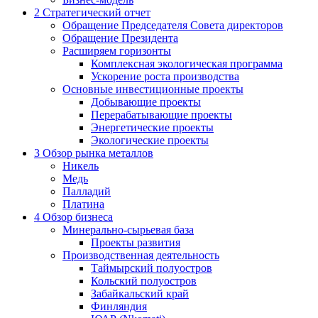
2
Стратегический отчет
Обращение Председателя Совета директоров
Обращение Президента
Расширяем горизонты
Комплексная экологическая программа
Ускорение роста производства
Основные инвестиционные проекты
Добывающие проекты
Перерабатывающие проекты
Энергетические проекты
Экологические проекты
3
Обзор рынка металлов
Никель
Медь
Палладий
Платина
4
Обзор бизнеса
Минерально-сырьевая база
Проекты развития
Производственная деятельность
Таймырский полуостров
Кольский полуостров
Забайкальский край
Финляндия