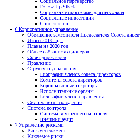
Социальное партнерство
Follow Up Siberia
Социальные программы для персонала
Социальные инвестиции
Спонсорство
6
Корпоративное управление
Обращение заместителя Председателя Совета дирек
Итоги 2019 года
Планы на 2020 год
Общее собрание акционеров
Совет директоров
Правление
Структура управления
Биографии членов совета директоров
Комитеты совета директоров
Корпоративный секретарь
Исполнительные органы
Биографии членов правления
Система вознаграждения
Система контроля
Система внутреннего контроля
Внешний аудит
7
Управление рисками
Риск-менеджмент
Ключевые риски