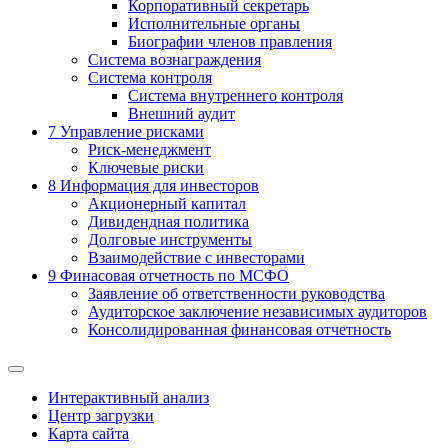
Корпоративный секретарь
Исполнительные органы
Биографии членов правления
Система вознаграждения
Система контроля
Система внутреннего контроля
Внешний аудит
7
Управление рисками
Риск-менеджмент
Ключевые риски
8
Информация для инвесторов
Акционерный капитал
Дивидендная политика
Долговые инструменты
Взаимодействие с инвеcторами
9
Финасовая отчетность по МСФО
Заявление об ответственности руководства
Аудиторское заключение независимых аудиторов
Консолидированная финансовая отчетность
Интерактивный анализ
Центр загрузки
Карта сайта