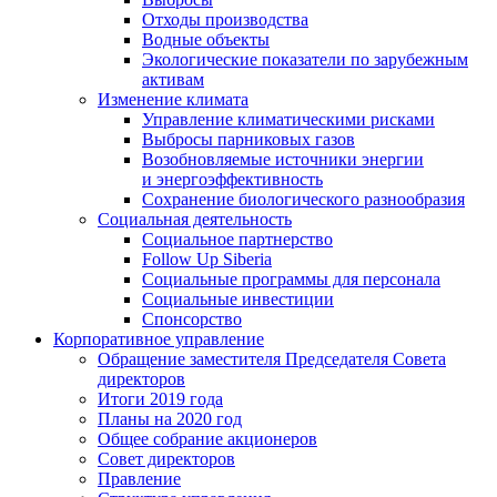
Отходы производства
Водные объекты
Экологические показатели по зарубежным
активам
Изменение климата
Управление климатическими рисками
Выбросы парниковых газов
Возобновляемые источники энергии
и энергоэффективность
Сохранение биологического разнообразия
Социальная деятельность
Социальное партнерство
Follow Up Siberia
Социальные программы для персонала
Социальные инвестиции
Спонсорство
Корпоративное управление
Обращение заместителя Председателя Совета
директоров
Итоги 2019 года
Планы на 2020 год
Общее собрание акционеров
Совет директоров
Правление