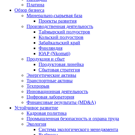
Платина
Обзор бизнеса
Минерально-сырьевая база
Проекты развития
Производственная деятельность
Таймырский полуостров
Кольский полуостров
Забайкальский край
Финляндия
ЮАР (Nkomati)
Продукция и сбыт
Продуктовая линейка
Сбытовая стратегия
Энергетические активы
Транспортные активы
Техпрорыв
Инновационная деятельность
Цифровая лаборатория
Финансовые результаты (MD&A)
Устойчивое развитие
Кадровая политика
Промышленная безопасность и охрана труда
Экология
Система экологического менеджмента
Выбросы