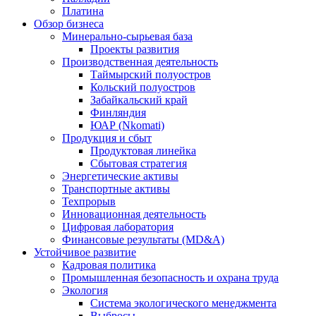
Платина
Обзор бизнеса
Минерально-сырьевая база
Проекты развития
Производственная деятельность
Таймырский полуостров
Кольский полуостров
Забайкальский край
Финляндия
ЮАР (Nkomati)
Продукция и сбыт
Продуктовая линейка
Сбытовая стратегия
Энергетические активы
Транспортные активы
Техпрорыв
Инновационная деятельность
Цифровая лаборатория
Финансовые результаты (MD&A)
Устойчивое развитие
Кадровая политика
Промышленная безопасность и охрана труда
Экология
Система экологического менеджмента
Выбросы