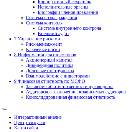
Корпоративный секретарь
Исполнительные органы
Биографии членов правления
Система вознаграждения
Система контроля
Система внутреннего контроля
Внешний аудит
7
Управление рисками
Риск-менеджмент
Ключевые риски
8
Информация для инвесторов
Акционерный капитал
Дивидендная политика
Долговые инструменты
Взаимодействие с инвеcторами
9
Финасовая отчетность по МСФО
Заявление об ответственности руководства
Аудиторское заключение независимых аудиторов
Консолидированная финансовая отчетность
Интерактивный анализ
Центр загрузки
Карта сайта