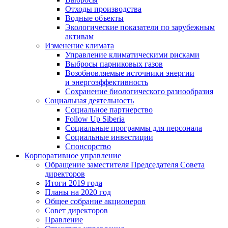
Отходы производства
Водные объекты
Экологические показатели по зарубежным
активам
Изменение климата
Управление климатическими рисками
Выбросы парниковых газов
Возобновляемые источники энергии
и энергоэффективность
Сохранение биологического разнообразия
Социальная деятельность
Социальное партнерство
Follow Up Siberia
Социальные программы для персонала
Социальные инвестиции
Спонсорство
Корпоративное управление
Обращение заместителя Председателя Совета
директоров
Итоги 2019 года
Планы на 2020 год
Общее собрание акционеров
Совет директоров
Правление