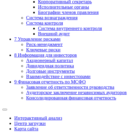
Корпоративный секретарь
Исполнительные органы
Биографии членов правления
Система вознаграждения
Система контроля
Система внутреннего контроля
Внешний аудит
7
Управление рисками
Риск-менеджмент
Ключевые риски
8
Информация для инвесторов
Акционерный капитал
Дивидендная политика
Долговые инструменты
Взаимодействие с инвеcторами
9
Финасовая отчетность по МСФО
Заявление об ответственности руководства
Аудиторское заключение независимых аудиторов
Консолидированная финансовая отчетность
Интерактивный анализ
Центр загрузки
Карта сайта