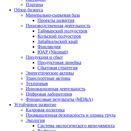
Платина
Обзор бизнеса
Минерально-сырьевая база
Проекты развития
Производственная деятельность
Таймырский полуостров
Кольский полуостров
Забайкальский край
Финляндия
ЮАР (Nkomati)
Продукция и сбыт
Продуктовая линейка
Сбытовая стратегия
Энергетические активы
Транспортные активы
Техпрорыв
Инновационная деятельность
Цифровая лаборатория
Финансовые результаты (MD&A)
Устойчивое развитие
Кадровая политика
Промышленная безопасность и охрана труда
Экология
Система экологического менеджмента
Выбросы