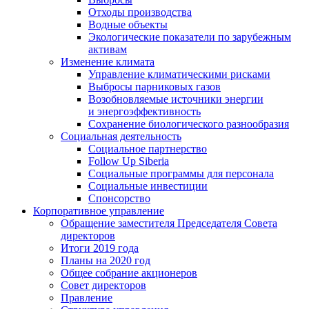
Отходы производства
Водные объекты
Экологические показатели по зарубежным
активам
Изменение климата
Управление климатическими рисками
Выбросы парниковых газов
Возобновляемые источники энергии
и энергоэффективность
Сохранение биологического разнообразия
Социальная деятельность
Социальное партнерство
Follow Up Siberia
Социальные программы для персонала
Социальные инвестиции
Спонсорство
Корпоративное управление
Обращение заместителя Председателя Совета
директоров
Итоги 2019 года
Планы на 2020 год
Общее собрание акционеров
Совет директоров
Правление