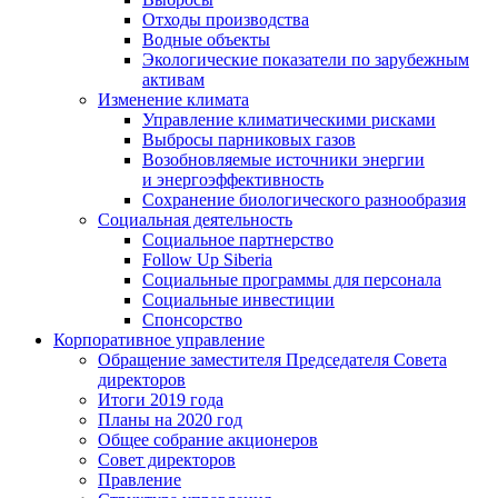
Отходы производства
Водные объекты
Экологические показатели по зарубежным
активам
Изменение климата
Управление климатическими рисками
Выбросы парниковых газов
Возобновляемые источники энергии
и энергоэффективность
Сохранение биологического разнообразия
Социальная деятельность
Социальное партнерство
Follow Up Siberia
Социальные программы для персонала
Социальные инвестиции
Спонсорство
Корпоративное управление
Обращение заместителя Председателя Совета
директоров
Итоги 2019 года
Планы на 2020 год
Общее собрание акционеров
Совет директоров
Правление