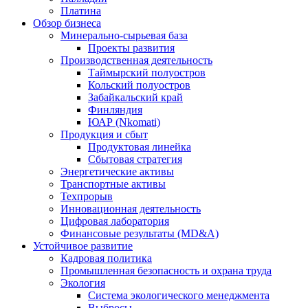
Платина
Обзор бизнеса
Минерально-сырьевая база
Проекты развития
Производственная деятельность
Таймырский полуостров
Кольский полуостров
Забайкальский край
Финляндия
ЮАР (Nkomati)
Продукция и сбыт
Продуктовая линейка
Сбытовая стратегия
Энергетические активы
Транспортные активы
Техпрорыв
Инновационная деятельность
Цифровая лаборатория
Финансовые результаты (MD&A)
Устойчивое развитие
Кадровая политика
Промышленная безопасность и охрана труда
Экология
Система экологического менеджмента
Выбросы