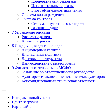
Корпоративный секретарь
Исполнительные органы
Биографии членов правления
Система вознаграждения
Система контроля
Система внутреннего контроля
Внешний аудит
7
Управление рисками
Риск-менеджмент
Ключевые риски
8
Информация для инвесторов
Акционерный капитал
Дивидендная политика
Долговые инструменты
Взаимодействие с инвеcторами
9
Финасовая отчетность по МСФО
Заявление об ответственности руководства
Аудиторское заключение независимых аудиторов
Консолидированная финансовая отчетность
Интерактивный анализ
Центр загрузки
Карта сайта