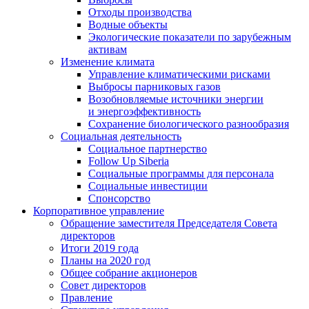
Отходы производства
Водные объекты
Экологические показатели по зарубежным
активам
Изменение климата
Управление климатическими рисками
Выбросы парниковых газов
Возобновляемые источники энергии
и энергоэффективность
Сохранение биологического разнообразия
Социальная деятельность
Социальное партнерство
Follow Up Siberia
Социальные программы для персонала
Социальные инвестиции
Спонсорство
Корпоративное управление
Обращение заместителя Председателя Совета
директоров
Итоги 2019 года
Планы на 2020 год
Общее собрание акционеров
Совет директоров
Правление