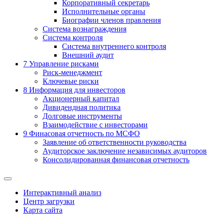
Корпоративный секретарь
Исполнительные органы
Биографии членов правления
Система вознаграждения
Система контроля
Система внутреннего контроля
Внешний аудит
7
Управление рисками
Риск-менеджмент
Ключевые риски
8
Информация для инвесторов
Акционерный капитал
Дивидендная политика
Долговые инструменты
Взаимодействие с инвеcторами
9
Финасовая отчетность по МСФО
Заявление об ответственности руководства
Аудиторское заключение независимых аудиторов
Консолидированная финансовая отчетность
Интерактивный анализ
Центр загрузки
Карта сайта