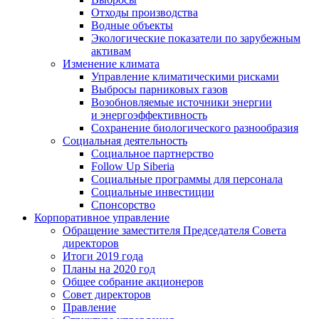
Отходы производства
Водные объекты
Экологические показатели по зарубежным
активам
Изменение климата
Управление климатическими рисками
Выбросы парниковых газов
Возобновляемые источники энергии
и энергоэффективность
Сохранение биологического разнообразия
Социальная деятельность
Социальное партнерство
Follow Up Siberia
Социальные программы для персонала
Социальные инвестиции
Спонсорство
Корпоративное управление
Обращение заместителя Председателя Совета
директоров
Итоги 2019 года
Планы на 2020 год
Общее собрание акционеров
Совет директоров
Правление