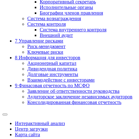
Корпоративный секретарь
Исполнительные органы
Биографии членов правления
Система вознаграждения
Система контроля
Система внутреннего контроля
Внешний аудит
7
Управление рисками
Риск-менеджмент
Ключевые риски
8
Информация для инвесторов
Акционерный капитал
Дивидендная политика
Долговые инструменты
Взаимодействие с инвеcторами
9
Финасовая отчетность по МСФО
Заявление об ответственности руководства
Аудиторское заключение независимых аудиторов
Консолидированная финансовая отчетность
Интерактивный анализ
Центр загрузки
Карта сайта