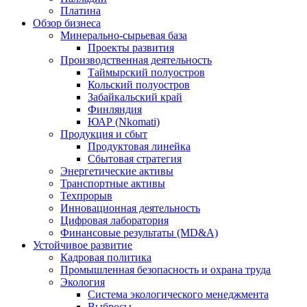
Платина
Обзор бизнеса
Минерально-сырьевая база
Проекты развития
Производственная деятельность
Таймырский полуостров
Кольский полуостров
Забайкальский край
Финляндия
ЮАР (Nkomati)
Продукция и сбыт
Продуктовая линейка
Сбытовая стратегия
Энергетические активы
Транспортные активы
Техпрорыв
Инновационная деятельность
Цифровая лаборатория
Финансовые результаты (MD&A)
Устойчивое развитие
Кадровая политика
Промышленная безопасность и охрана труда
Экология
Система экологического менеджмента
Выбросы