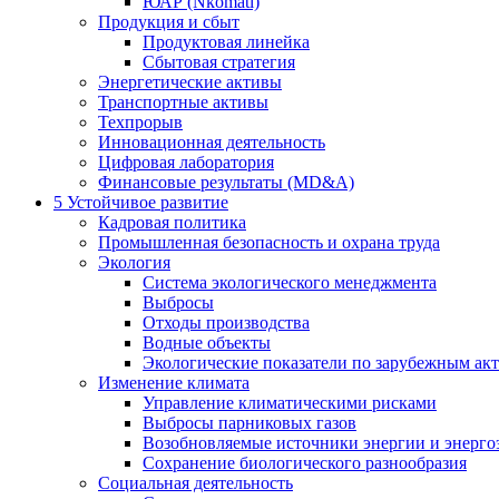
ЮАР (Nkomati)
Продукция и сбыт
Продуктовая линейка
Сбытовая стратегия
Энергетические активы
Транспортные активы
Техпрорыв
Инновационная деятельность
Цифровая лаборатория
Финансовые результаты (MD&A)
5
Устойчивое развитие
Кадровая политика
Промышленная безопасность и охрана труда
Экология
Система экологического менеджмента
Выбросы
Отходы производства
Водные объекты
Экологические показатели по зарубежным ак
Изменение климата
Управление климатическими рисками
Выбросы парниковых газов
Возобновляемые источники энергии и энерго
Сохранение биологического разнообразия
Социальная деятельность