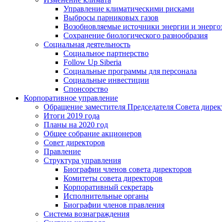
Управление климатическими рисками
Выбросы парниковых газов
Возобновляемые источники энергии и энерго
Сохранение биологического разнообразия
Социальная деятельность
Социальное партнерство
Follow Up Siberia
Социальные программы для персонала
Социальные инвестиции
Спонсорство
Корпоративное управление
Обращение заместителя Председателя Совета дирек
Итоги 2019 года
Планы на 2020 год
Общее собрание акционеров
Совет директоров
Правление
Структура управления
Биографии членов совета директоров
Комитеты совета директоров
Корпоративный секретарь
Исполнительные органы
Биографии членов правления
Система вознаграждения