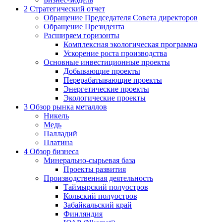
2
Стратегический отчет
Обращение Председателя Совета директоров
Обращение Президента
Расширяем горизонты
Комплексная экологическая программа
Ускорение роста производства
Основные инвестиционные проекты
Добывающие проекты
Перерабатывающие проекты
Энергетические проекты
Экологические проекты
3
Обзор рынка металлов
Никель
Медь
Палладий
Платина
4
Обзор бизнеса
Минерально-сырьевая база
Проекты развития
Производственная деятельность
Таймырский полуостров
Кольский полуостров
Забайкальский край
Финляндия