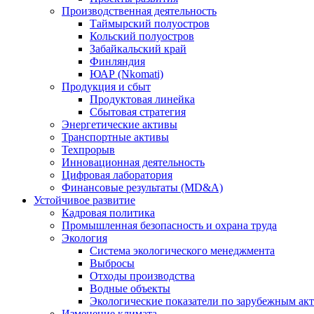
Производственная деятельность
Таймырский полуостров
Кольский полуостров
Забайкальский край
Финляндия
ЮАР (Nkomati)
Продукция и сбыт
Продуктовая линейка
Сбытовая стратегия
Энергетические активы
Транспортные активы
Техпрорыв
Инновационная деятельность
Цифровая лаборатория
Финансовые результаты (MD&A)
Устойчивое развитие
Кадровая политика
Промышленная безопасность и охрана труда
Экология
Система экологического менеджмента
Выбросы
Отходы производства
Водные объекты
Экологические показатели по зарубежным ак
Изменение климата