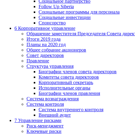
Социальное партнерство
Follow Up Siberia
Социальные программы для персонала
Социальные инвестиции
Спонсорство
6
Корпоративное управление
Обращение заместителя Председателя Совета дирек
Итоги 2019 года
Планы на 2020 год
Общее собрание акционеров
Совет директоров
Правление
Структура управления
Биографии членов совета директоров
Комитеты совета директоров
Корпоративный секретарь
Исполнительные органы
Биографии членов правления
Система вознаграждения
Система контроля
Система внутреннего контроля
Внешний аудит
7
Управление рисками
Риск-менеджмент
Ключевые риски