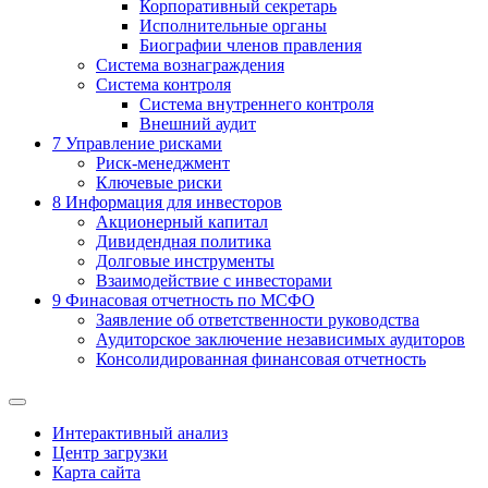
Корпоративный секретарь
Исполнительные органы
Биографии членов правления
Система вознаграждения
Система контроля
Система внутреннего контроля
Внешний аудит
7
Управление рисками
Риск-менеджмент
Ключевые риски
8
Информация для инвесторов
Акционерный капитал
Дивидендная политика
Долговые инструменты
Взаимодействие с инвеcторами
9
Финасовая отчетность по МСФО
Заявление об ответственности руководства
Аудиторское заключение независимых аудиторов
Консолидированная финансовая отчетность
Интерактивный анализ
Центр загрузки
Карта сайта