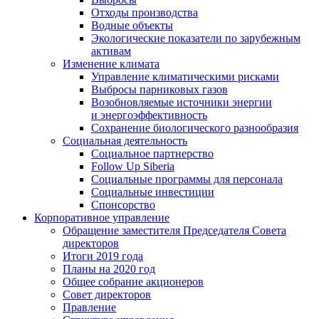
Отходы производства
Водные объекты
Экологические показатели по зарубежным
активам
Изменение климата
Управление климатическими рисками
Выбросы парниковых газов
Возобновляемые источники энергии
и энергоэффективность
Сохранение биологического разнообразия
Социальная деятельность
Социальное партнерство
Follow Up Siberia
Социальные программы для персонала
Социальные инвестиции
Спонсорство
Корпоративное управление
Обращение заместителя Председателя Совета
директоров
Итоги 2019 года
Планы на 2020 год
Общее собрание акционеров
Совет директоров
Правление