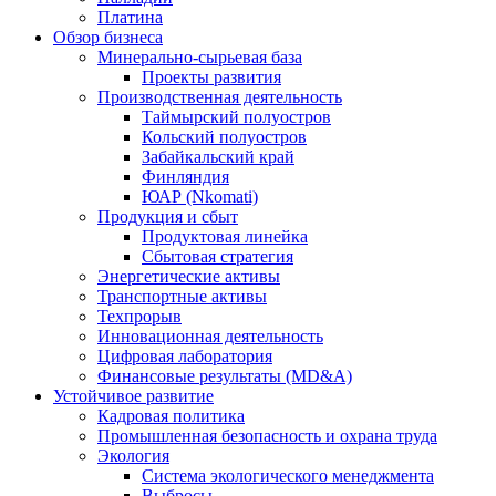
Платина
Обзор бизнеса
Минерально-сырьевая база
Проекты развития
Производственная деятельность
Таймырский полуостров
Кольский полуостров
Забайкальский край
Финляндия
ЮАР (Nkomati)
Продукция и сбыт
Продуктовая линейка
Сбытовая стратегия
Энергетические активы
Транспортные активы
Техпрорыв
Инновационная деятельность
Цифровая лаборатория
Финансовые результаты (MD&A)
Устойчивое развитие
Кадровая политика
Промышленная безопасность и охрана труда
Экология
Система экологического менеджмента
Выбросы