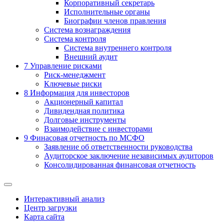
Корпоративный секретарь
Исполнительные органы
Биографии членов правления
Система вознаграждения
Система контроля
Система внутреннего контроля
Внешний аудит
7
Управление рисками
Риск-менеджмент
Ключевые риски
8
Информация для инвесторов
Акционерный капитал
Дивидендная политика
Долговые инструменты
Взаимодействие с инвеcторами
9
Финасовая отчетность по МСФО
Заявление об ответственности руководства
Аудиторское заключение независимых аудиторов
Консолидированная финансовая отчетность
Интерактивный анализ
Центр загрузки
Карта сайта