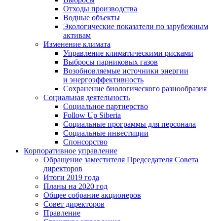
Отходы производства
Водные объекты
Экологические показатели по зарубежным
активам
Изменение климата
Управление климатическими рисками
Выбросы парниковых газов
Возобновляемые источники энергии
и энергоэффективность
Сохранение биологического разнообразия
Социальная деятельность
Социальное партнерство
Follow Up Siberia
Социальные программы для персонала
Социальные инвестиции
Спонсорство
Корпоративное управление
Обращение заместителя Председателя Совета
директоров
Итоги 2019 года
Планы на 2020 год
Общее собрание акционеров
Совет директоров
Правление