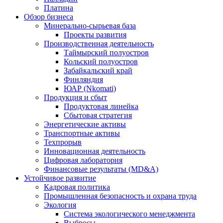
Платина
Обзор бизнеса
Минерально-сырьевая база
Проекты развития
Производственная деятельность
Таймырский полуостров
Кольский полуостров
Забайкальский край
Финляндия
ЮАР (Nkomati)
Продукция и сбыт
Продуктовая линейка
Сбытовая стратегия
Энергетические активы
Транспортные активы
Техпрорыв
Инновационная деятельность
Цифровая лаборатория
Финансовые результаты (MD&A)
Устойчивое развитие
Кадровая политика
Промышленная безопасность и охрана труда
Экология
Система экологического менеджмента
Выбросы