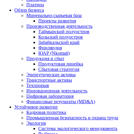
Платина
Обзор бизнеса
Минерально-сырьевая база
Проекты развития
Производственная деятельность
Таймырский полуостров
Кольский полуостров
Забайкальский край
Финляндия
ЮАР (Nkomati)
Продукция и сбыт
Продуктовая линейка
Сбытовая стратегия
Энергетические активы
Транспортные активы
Техпрорыв
Инновационная деятельность
Цифровая лаборатория
Финансовые результаты (MD&A)
Устойчивое развитие
Кадровая политика
Промышленная безопасность и охрана труда
Экология
Система экологического менеджмента
Выбросы