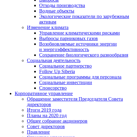
Отходы производства
Водные объекты
Экологические показатели по зарубежным
активам
Изменение климата
Управление климатическими рисками
Выбросы парниковых газов
Возобновляемые источники энергии
и энергоэффективность
Сохранение биологического разнообразия
Социальная деятельность
Социальное партнерство
Follow Up Siberia
Социальные программы для персонала
Социальные инвестиции
Спонсорство
Корпоративное управление
Обращение заместителя Председателя Совета
директоров
Итоги 2019 года
Планы на 2020 год
Общее собрание акционеров
Совет директоров
Правление