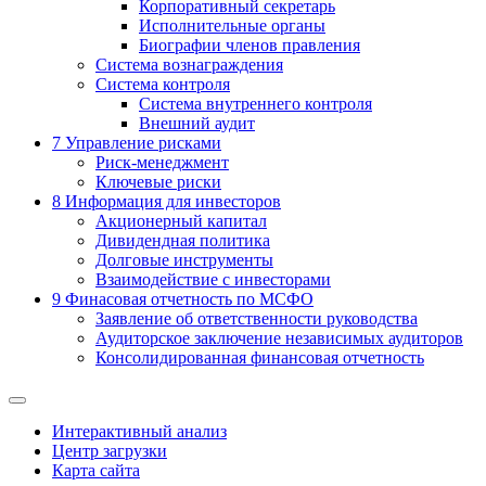
Корпоративный секретарь
Исполнительные органы
Биографии членов правления
Система вознаграждения
Система контроля
Система внутреннего контроля
Внешний аудит
7
Управление рисками
Риск-менеджмент
Ключевые риски
8
Информация для инвесторов
Акционерный капитал
Дивидендная политика
Долговые инструменты
Взаимодействие с инвеcторами
9
Финасовая отчетность по МСФО
Заявление об ответственности руководства
Аудиторское заключение независимых аудиторов
Консолидированная финансовая отчетность
Интерактивный анализ
Центр загрузки
Карта сайта