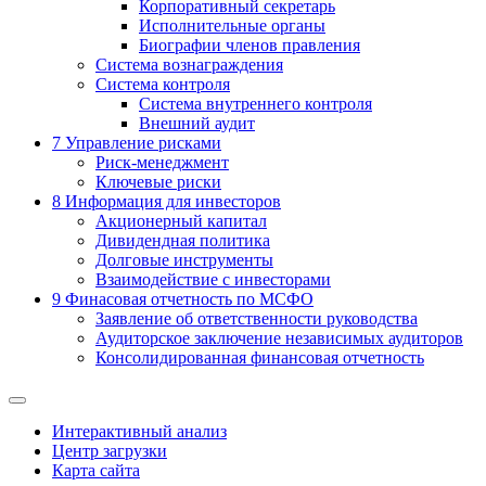
Корпоративный секретарь
Исполнительные органы
Биографии членов правления
Система вознаграждения
Система контроля
Система внутреннего контроля
Внешний аудит
7
Управление рисками
Риск-менеджмент
Ключевые риски
8
Информация для инвесторов
Акционерный капитал
Дивидендная политика
Долговые инструменты
Взаимодействие с инвеcторами
9
Финасовая отчетность по МСФО
Заявление об ответственности руководства
Аудиторское заключение независимых аудиторов
Консолидированная финансовая отчетность
Интерактивный анализ
Центр загрузки
Карта сайта