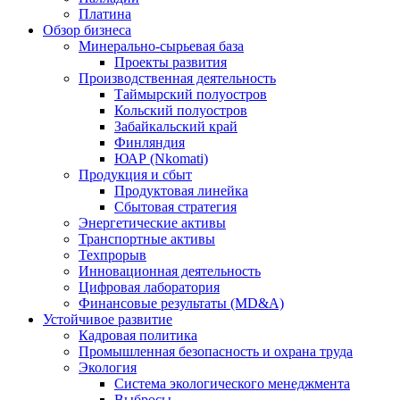
Платина
Обзор бизнеса
Минерально-сырьевая база
Проекты развития
Производственная деятельность
Таймырский полуостров
Кольский полуостров
Забайкальский край
Финляндия
ЮАР (Nkomati)
Продукция и сбыт
Продуктовая линейка
Сбытовая стратегия
Энергетические активы
Транспортные активы
Техпрорыв
Инновационная деятельность
Цифровая лаборатория
Финансовые результаты (MD&A)
Устойчивое развитие
Кадровая политика
Промышленная безопасность и охрана труда
Экология
Система экологического менеджмента
Выбросы