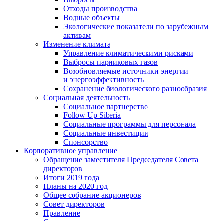
Отходы производства
Водные объекты
Экологические показатели по зарубежным
активам
Изменение климата
Управление климатическими рисками
Выбросы парниковых газов
Возобновляемые источники энергии
и энергоэффективность
Сохранение биологического разнообразия
Социальная деятельность
Социальное партнерство
Follow Up Siberia
Социальные программы для персонала
Социальные инвестиции
Спонсорство
Корпоративное управление
Обращение заместителя Председателя Совета
директоров
Итоги 2019 года
Планы на 2020 год
Общее собрание акционеров
Совет директоров
Правление