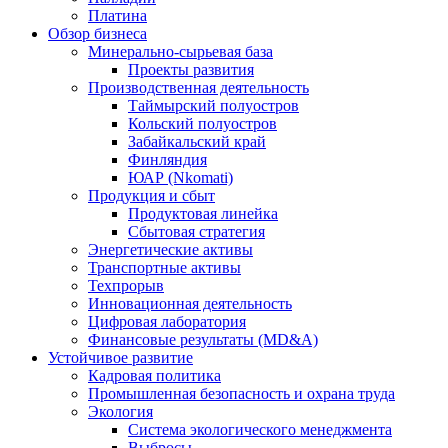
Платина
Обзор бизнеса
Минерально-сырьевая база
Проекты развития
Производственная деятельность
Таймырский полуостров
Кольский полуостров
Забайкальский край
Финляндия
ЮАР (Nkomati)
Продукция и сбыт
Продуктовая линейка
Сбытовая стратегия
Энергетические активы
Транспортные активы
Техпрорыв
Инновационная деятельность
Цифровая лаборатория
Финансовые результаты (MD&A)
Устойчивое развитие
Кадровая политика
Промышленная безопасность и охрана труда
Экология
Система экологического менеджмента
Выбросы