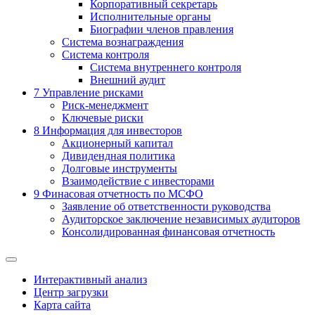
Корпоративный секретарь
Исполнительные органы
Биографии членов правления
Система вознаграждения
Система контроля
Система внутреннего контроля
Внешний аудит
7
Управление рисками
Риск-менеджмент
Ключевые риски
8
Информация для инвесторов
Акционерный капитал
Дивидендная политика
Долговые инструменты
Взаимодействие с инвеcторами
9
Финасовая отчетность по МСФО
Заявление об ответственности руководства
Аудиторское заключение независимых аудиторов
Консолидированная финансовая отчетность
Интерактивный анализ
Центр загрузки
Карта сайта