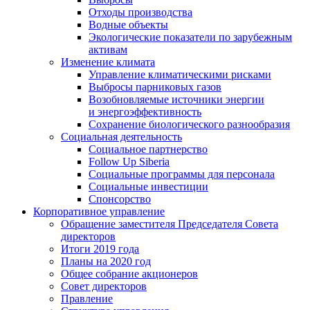
Отходы производства
Водные объекты
Экологические показатели по зарубежным
активам
Изменение климата
Управление климатическими рисками
Выбросы парниковых газов
Возобновляемые источники энергии
и энергоэффективность
Сохранение биологического разнообразия
Социальная деятельность
Социальное партнерство
Follow Up Siberia
Социальные программы для персонала
Социальные инвестиции
Спонсорство
Корпоративное управление
Обращение заместителя Председателя Совета
директоров
Итоги 2019 года
Планы на 2020 год
Общее собрание акционеров
Совет директоров
Правление