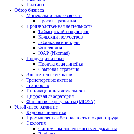
Платина
Обзор бизнеса
Минерально-сырьевая база
Проекты развития
Производственная деятельность
Таймырский полуостров
Кольский полуостров
Забайкальский край
Финляндия
ЮАР (Nkomati)
Продукция и сбыт
Продуктовая линейка
Сбытовая стратегия
Энергетические активы
Транспортные активы
Техпрорыв
Инновационная деятельность
Цифровая лаборатория
Финансовые результаты (MD&A)
Устойчивое развитие
Кадровая политика
Промышленная безопасность и охрана труда
Экология
Система экологического менеджмента
Выбросы