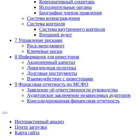
Корпоративный секретарь
Исполнительные органы
Биографии членов правления
Система вознаграждения
Система контроля
Система внутреннего контроля
Внешний аудит
7
Управление рисками
Риск-менеджмент
Ключевые риски
8
Информация для инвесторов
Акционерный капитал
Дивидендная политика
Долговые инструменты
Взаимодействие с инвеcторами
9
Финасовая отчетность по МСФО
Заявление об ответственности руководства
Аудиторское заключение независимых аудиторов
Консолидированная финансовая отчетность
Интерактивный анализ
Центр загрузки
Карта сайта