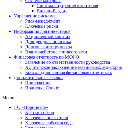
Система контроля
Система внутреннего контроля
Внешний аудит
Управление рисками
Риск-менеджмент
Ключевые риски
Информация для инвесторов
Акционерный капитал
Дивидендная политика
Долговые инструменты
Взаимодействие с инвеcторами
Финасовая отчетность по МСФО
Заявление об ответственности руководства
Аудиторское заключение независимых аудиторов
Консолидированная финансовая отчетность
Дополнительные ссылки
Приложения
Политика Cookie
Меню
1
О «Норникеле»
Краткий обзор
Ключевые показатели
Ключевые события года
Бизнес-модель