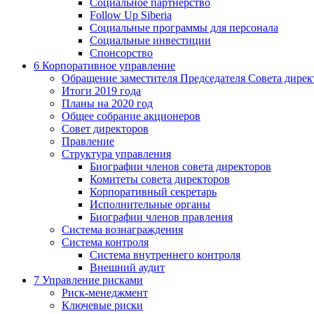
Социальное партнерство
Follow Up Siberia
Социальные программы для персонала
Социальные инвестиции
Спонсорство
6
Корпоративное управление
Обращение заместителя Председателя Совета дирек
Итоги 2019 года
Планы на 2020 год
Общее собрание акционеров
Совет директоров
Правление
Структура управления
Биографии членов совета директоров
Комитеты совета директоров
Корпоративный секретарь
Исполнительные органы
Биографии членов правления
Система вознаграждения
Система контроля
Система внутреннего контроля
Внешний аудит
7
Управление рисками
Риск-менеджмент
Ключевые риски