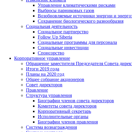
Управление климатическими рисками
Выбросы парниковых газов
Возобновляемые источники энергии и энерго
Сохранение биологического разнообразия
Социальная деятельность
Социальное партнерство
Follow Up Siberia
Социальные программы для персонала
Социальные инвестиции
Спонсорство
Корпоративное управление
Обращение заместителя Председателя Совета дирек
Итоги 2019 года
Планы на 2020 год
Общее собрание акционеров
Совет директоров
Правление
Структура управления
Биографии членов совета директоров
Комитеты совета директоров
Корпоративный секретарь
Исполнительные органы
Биографии членов правления
Система вознаграждения