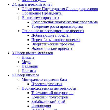
2
Стратегический отчет
Обращение Председателя Совета директоров
Обращение Президента
Расширяем горизонты
Комплексная экологическая программа
Ускорение роста производства
Основные инвестиционные проекты
Добывающие проекты
Перерабатывающие проекты
Энергетические проекты
Экологические проекты
3
Обзор рынка металлов
Никель
Медь
Палладий
Платина
4
Обзор бизнеса
Минерально-сырьевая база
Проекты развития
Производственная деятельность
Таймырский полуостров
Кольский полуостров
Забайкальский край
Финляндия