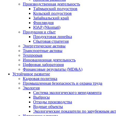
Производственная деятельность
Таймырский полуостров
Кольский полуостров
Забайкальский край
Финляндия
ЮАР (Nkomati)
Продукция и сбыт
Продуктовая линейка
Сбытовая стратегия
Энергетические активы
Транспортные активы
Техпрорыв
Инновационная деятельность
Цифровая лаборатория
Финансовые результаты (MD&A)
Устойчивое развитие
Кадровая политика
Промышленная безопасность и охрана труда
Экология
Система экологического менеджмента
Выбросы
Отходы производства
Водные объекты
Экологические показатели по зарубежным ак
Изменение климата