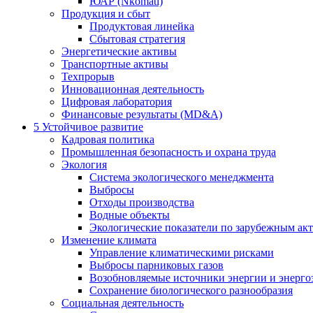
ЮАР (Nkomati)
Продукция и сбыт
Продуктовая линейка
Сбытовая стратегия
Энергетические активы
Транспортные активы
Техпрорыв
Инновационная деятельность
Цифровая лаборатория
Финансовые результаты (MD&A)
5
Устойчивое развитие
Кадровая политика
Промышленная безопасность и охрана труда
Экология
Система экологического менеджмента
Выбросы
Отходы производства
Водные объекты
Экологические показатели по зарубежным ак
Изменение климата
Управление климатическими рисками
Выбросы парниковых газов
Возобновляемые источники энергии и энерго
Сохранение биологического разнообразия
Социальная деятельность