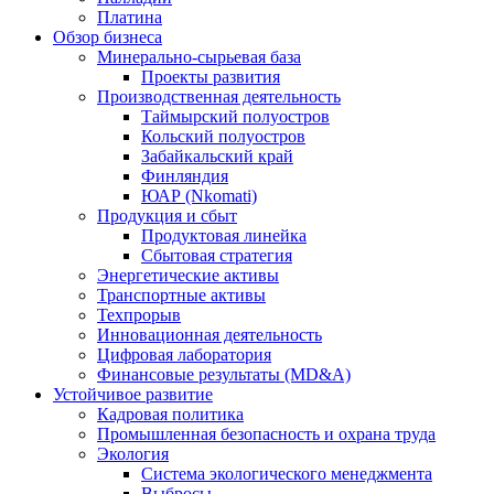
Платина
Обзор бизнеса
Минерально-сырьевая база
Проекты развития
Производственная деятельность
Таймырский полуостров
Кольский полуостров
Забайкальский край
Финляндия
ЮАР (Nkomati)
Продукция и сбыт
Продуктовая линейка
Сбытовая стратегия
Энергетические активы
Транспортные активы
Техпрорыв
Инновационная деятельность
Цифровая лаборатория
Финансовые результаты (MD&A)
Устойчивое развитие
Кадровая политика
Промышленная безопасность и охрана труда
Экология
Система экологического менеджмента
Выбросы