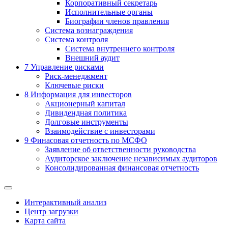
Корпоративный секретарь
Исполнительные органы
Биографии членов правления
Система вознаграждения
Система контроля
Система внутреннего контроля
Внешний аудит
7
Управление рисками
Риск-менеджмент
Ключевые риски
8
Информация для инвесторов
Акционерный капитал
Дивидендная политика
Долговые инструменты
Взаимодействие с инвеcторами
9
Финасовая отчетность по МСФО
Заявление об ответственности руководства
Аудиторское заключение независимых аудиторов
Консолидированная финансовая отчетность
Интерактивный анализ
Центр загрузки
Карта сайта