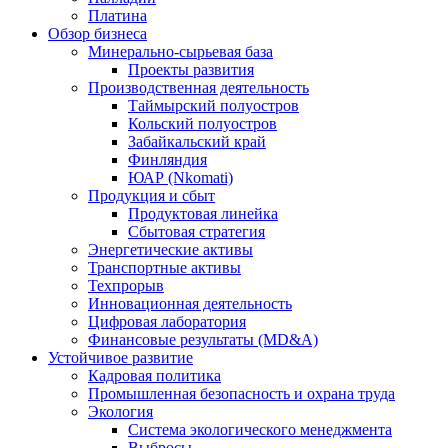
Платина
Обзор бизнеса
Минерально-сырьевая база
Проекты развития
Производственная деятельность
Таймырский полуостров
Кольский полуостров
Забайкальский край
Финляндия
ЮАР (Nkomati)
Продукция и сбыт
Продуктовая линейка
Сбытовая стратегия
Энергетические активы
Транспортные активы
Техпрорыв
Инновационная деятельность
Цифровая лаборатория
Финансовые результаты (MD&A)
Устойчивое развитие
Кадровая политика
Промышленная безопасность и охрана труда
Экология
Система экологического менеджмента
Выбросы