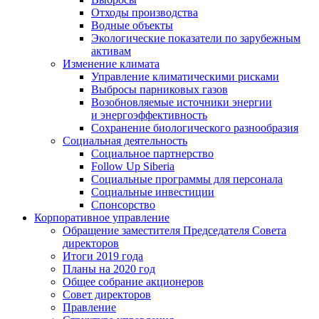
Отходы производства
Водные объекты
Экологические показатели по зарубежным
активам
Изменение климата
Управление климатическими рисками
Выбросы парниковых газов
Возобновляемые источники энергии
и энергоэффективность
Сохранение биологического разнообразия
Социальная деятельность
Социальное партнерство
Follow Up Siberia
Социальные программы для персонала
Социальные инвестиции
Спонсорство
Корпоративное управление
Обращение заместителя Председателя Совета
директоров
Итоги 2019 года
Планы на 2020 год
Общее собрание акционеров
Совет директоров
Правление