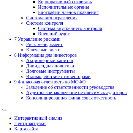
Корпоративный секретарь
Исполнительные органы
Биографии членов правления
Система вознаграждения
Система контроля
Система внутреннего контроля
Внешний аудит
7
Управление рисками
Риск-менеджмент
Ключевые риски
8
Информация для инвесторов
Акционерный капитал
Дивидендная политика
Долговые инструменты
Взаимодействие с инвеcторами
9
Финасовая отчетность по МСФО
Заявление об ответственности руководства
Аудиторское заключение независимых аудиторов
Консолидированная финансовая отчетность
Интерактивный анализ
Центр загрузки
Карта сайта