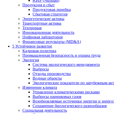
ЮАР (Nkomati)
Продукция и сбыт
Продуктовая линейка
Сбытовая стратегия
Энергетические активы
Транспортные активы
Техпрорыв
Инновационная деятельность
Цифровая лаборатория
Финансовые результаты (MD&A)
5
Устойчивое развитие
Кадровая политика
Промышленная безопасность и охрана труда
Экология
Система экологического менеджмента
Выбросы
Отходы производства
Водные объекты
Экологические показатели по зарубежным ак
Изменение климата
Управление климатическими рисками
Выбросы парниковых газов
Возобновляемые источники энергии и энерго
Сохранение биологического разнообразия
Социальная деятельность