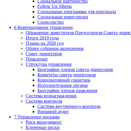
Социальное партнерство
Follow Up Siberia
Социальные программы для персонала
Социальные инвестиции
Спонсорство
6
Корпоративное управление
Обращение заместителя Председателя Совета дирек
Итоги 2019 года
Планы на 2020 год
Общее собрание акционеров
Совет директоров
Правление
Структура управления
Биографии членов совета директоров
Комитеты совета директоров
Корпоративный секретарь
Исполнительные органы
Биографии членов правления
Система вознаграждения
Система контроля
Система внутреннего контроля
Внешний аудит
7
Управление рисками
Риск-менеджмент
Ключевые риски