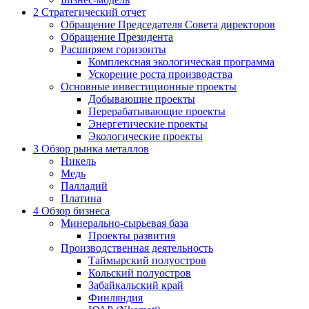
2
Стратегический отчет
Обращение Председателя Совета директоров
Обращение Президента
Расширяем горизонты
Комплексная экологическая программа
Ускорение роста производства
Основные инвестиционные проекты
Добывающие проекты
Перерабатывающие проекты
Энергетические проекты
Экологические проекты
3
Обзор рынка металлов
Никель
Медь
Палладий
Платина
4
Обзор бизнеса
Минерально-сырьевая база
Проекты развития
Производственная деятельность
Таймырский полуостров
Кольский полуостров
Забайкальский край
Финляндия