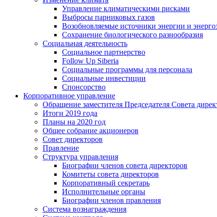
Управление климатическими рисками
Выбросы парниковых газов
Возобновляемые источники энергии и энерго
Сохранение биологического разнообразия
Социальная деятельность
Социальное партнерство
Follow Up Siberia
Социальные программы для персонала
Социальные инвестиции
Спонсорство
Корпоративное управление
Обращение заместителя Председателя Совета дирек
Итоги 2019 года
Планы на 2020 год
Общее собрание акционеров
Совет директоров
Правление
Структура управления
Биографии членов совета директоров
Комитеты совета директоров
Корпоративный секретарь
Исполнительные органы
Биографии членов правления
Система вознаграждения