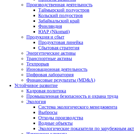
Производственная деятельность
Таймырский полуостров
Кольский полуостров
Забайкальский край
Финляндия
ЮАР (Nkomati)
Продукция и сбыт
Продуктовая линейка
Сбытовая стратегия
Энергетические активы
Транспортные активы
Техпрорыв
Инновационная деятельность
Цифровая лаборатория
Финансовые результаты (MD&A)
Устойчивое развитие
Кадровая политика
Промышленная безопасность и охрана труда
Экология
Система экологического менеджмента
Выбросы
Отходы производства
Водные объекты
Экологические показатели по зарубежным ак
Изменение климата