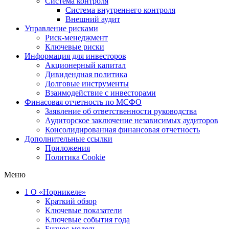
Система контроля
Система внутреннего контроля
Внешний аудит
Управление рисками
Риск-менеджмент
Ключевые риски
Информация для инвесторов
Акционерный капитал
Дивидендная политика
Долговые инструменты
Взаимодействие с инвеcторами
Финасовая отчетность по МСФО
Заявление об ответственности руководства
Аудиторское заключение независимых аудиторов
Консолидированная финансовая отчетность
Дополнительные ссылки
Приложения
Политика Cookie
Меню
1
О «Норникеле»
Краткий обзор
Ключевые показатели
Ключевые события года
Бизнес-модель