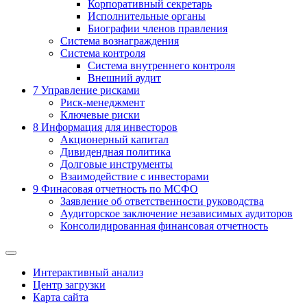
Корпоративный секретарь
Исполнительные органы
Биографии членов правления
Система вознаграждения
Система контроля
Система внутреннего контроля
Внешний аудит
7
Управление рисками
Риск-менеджмент
Ключевые риски
8
Информация для инвесторов
Акционерный капитал
Дивидендная политика
Долговые инструменты
Взаимодействие с инвеcторами
9
Финасовая отчетность по МСФО
Заявление об ответственности руководства
Аудиторское заключение независимых аудиторов
Консолидированная финансовая отчетность
Интерактивный анализ
Центр загрузки
Карта сайта