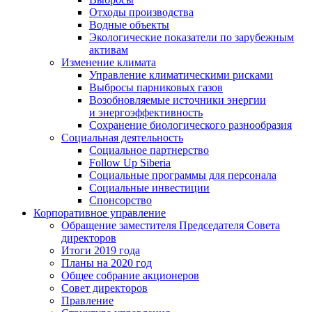
Отходы производства
Водные объекты
Экологические показатели по зарубежным
активам
Изменение климата
Управление климатическими рисками
Выбросы парниковых газов
Возобновляемые источники энергии
и энергоэффективность
Сохранение биологического разнообразия
Социальная деятельность
Социальное партнерство
Follow Up Siberia
Социальные программы для персонала
Социальные инвестиции
Спонсорство
Корпоративное управление
Обращение заместителя Председателя Совета
директоров
Итоги 2019 года
Планы на 2020 год
Общее собрание акционеров
Совет директоров
Правление