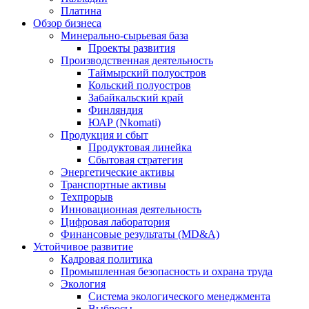
Платина
Обзор бизнеса
Минерально-сырьевая база
Проекты развития
Производственная деятельность
Таймырский полуостров
Кольский полуостров
Забайкальский край
Финляндия
ЮАР (Nkomati)
Продукция и сбыт
Продуктовая линейка
Сбытовая стратегия
Энергетические активы
Транспортные активы
Техпрорыв
Инновационная деятельность
Цифровая лаборатория
Финансовые результаты (MD&A)
Устойчивое развитие
Кадровая политика
Промышленная безопасность и охрана труда
Экология
Система экологического менеджмента
Выбросы