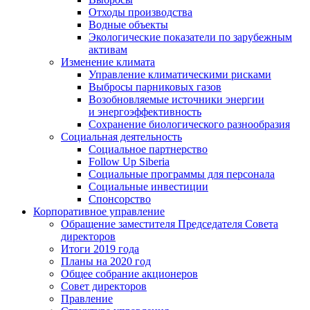
Отходы производства
Водные объекты
Экологические показатели по зарубежным
активам
Изменение климата
Управление климатическими рисками
Выбросы парниковых газов
Возобновляемые источники энергии
и энергоэффективность
Сохранение биологического разнообразия
Социальная деятельность
Социальное партнерство
Follow Up Siberia
Социальные программы для персонала
Социальные инвестиции
Спонсорство
Корпоративное управление
Обращение заместителя Председателя Совета
директоров
Итоги 2019 года
Планы на 2020 год
Общее собрание акционеров
Совет директоров
Правление