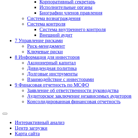
Корпоративный секретарь
Исполнительные органы
Биографии членов правления
Система вознаграждения
Система контроля
Система внутреннего контроля
Внешний аудит
7
Управление рисками
Риск-менеджмент
Ключевые риски
8
Информация для инвесторов
Акционерный капитал
Дивидендная политика
Долговые инструменты
Взаимодействие с инвеcторами
9
Финасовая отчетность по МСФО
Заявление об ответственности руководства
Аудиторское заключение независимых аудиторов
Консолидированная финансовая отчетность
Интерактивный анализ
Центр загрузки
Карта сайта