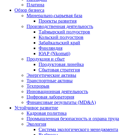
Платина
Обзор бизнеса
Минерально-сырьевая база
Проекты развития
Производственная деятельность
Таймырский полуостров
Кольский полуостров
Забайкальский край
Финляндия
ЮАР (Nkomati)
Продукция и сбыт
Продуктовая линейка
Сбытовая стратегия
Энергетические активы
Транспортные активы
Техпрорыв
Инновационная деятельность
Цифровая лаборатория
Финансовые результаты (MD&A)
Устойчивое развитие
Кадровая политика
Промышленная безопасность и охрана труда
Экология
Система экологического менеджмента
Выбросы