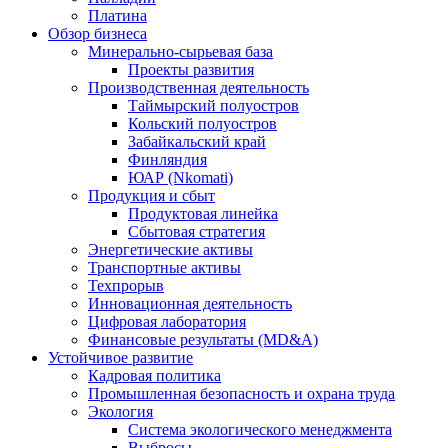
Платина
Обзор бизнеса
Минерально-сырьевая база
Проекты развития
Производственная деятельность
Таймырский полуостров
Кольский полуостров
Забайкальский край
Финляндия
ЮАР (Nkomati)
Продукция и сбыт
Продуктовая линейка
Сбытовая стратегия
Энергетические активы
Транспортные активы
Техпрорыв
Инновационная деятельность
Цифровая лаборатория
Финансовые результаты (MD&A)
Устойчивое развитие
Кадровая политика
Промышленная безопасность и охрана труда
Экология
Система экологического менеджмента
Выбросы