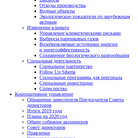
Отходы производства
Водные объекты
Экологические показатели по зарубежным
активам
Изменение климата
Управление климатическими рисками
Выбросы парниковых газов
Возобновляемые источники энергии
и энергоэффективность
Сохранение биологического разнообразия
Социальная деятельность
Социальное партнерство
Follow Up Siberia
Социальные программы для персонала
Социальные инвестиции
Спонсорство
Корпоративное управление
Обращение заместителя Председателя Совета
директоров
Итоги 2019 года
Планы на 2020 год
Общее собрание акционеров
Совет директоров
Правление