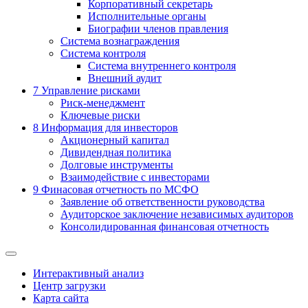
Корпоративный секретарь
Исполнительные органы
Биографии членов правления
Система вознаграждения
Система контроля
Система внутреннего контроля
Внешний аудит
7
Управление рисками
Риск-менеджмент
Ключевые риски
8
Информация для инвесторов
Акционерный капитал
Дивидендная политика
Долговые инструменты
Взаимодействие с инвеcторами
9
Финасовая отчетность по МСФО
Заявление об ответственности руководства
Аудиторское заключение независимых аудиторов
Консолидированная финансовая отчетность
Интерактивный анализ
Центр загрузки
Карта сайта