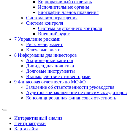
Корпоративный секретарь
Исполнительные органы
Биографии членов правления
Система вознаграждения
Система контроля
Система внутреннего контроля
Внешний аудит
7
Управление рисками
Риск-менеджмент
Ключевые риски
8
Информация для инвесторов
Акционерный капитал
Дивидендная политика
Долговые инструменты
Взаимодействие с инвеcторами
9
Финасовая отчетность по МСФО
Заявление об ответственности руководства
Аудиторское заключение независимых аудиторов
Консолидированная финансовая отчетность
Интерактивный анализ
Центр загрузки
Карта сайта