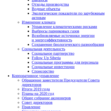
Отходы производства
Водные объекты
Экологические показатели по зарубежным
активам
Изменение климата
Управление климатическими рисками
Выбросы парниковых газов
Возобновляемые источники энергии
и энергоэффективность
Сохранение биологического разнообразия
Социальная деятельность
Социальное партнерство
Follow Up Siberia
Социальные программы для персонала
Социальные инвестиции
Спонсорство
Корпоративное управление
Обращение заместителя Председателя Совета
директоров
Итоги 2019 года
Планы на 2020 год
Общее собрание акционеров
Совет директоров
Правление