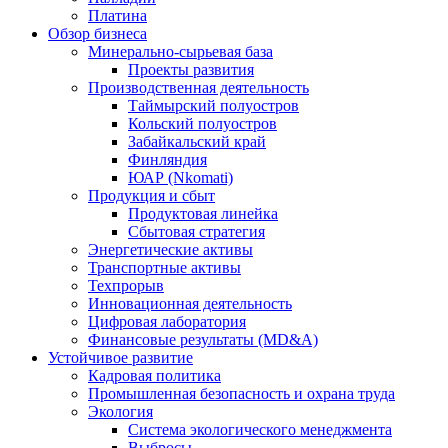
Платина
Обзор бизнеса
Минерально-сырьевая база
Проекты развития
Производственная деятельность
Таймырский полуостров
Кольский полуостров
Забайкальский край
Финляндия
ЮАР (Nkomati)
Продукция и сбыт
Продуктовая линейка
Сбытовая стратегия
Энергетические активы
Транспортные активы
Техпрорыв
Инновационная деятельность
Цифровая лаборатория
Финансовые результаты (MD&A)
Устойчивое развитие
Кадровая политика
Промышленная безопасность и охрана труда
Экология
Система экологического менеджмента
Выбросы