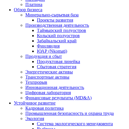
Платина
Обзор бизнеса
Минерально-сырьевая база
Проекты развития
Производственная деятельность
Таймырский полуостров
Кольский полуостров
Забайкальский край
Финляндия
ЮАР (Nkomati)
Продукция и сбыт
Продуктовая линейка
Сбытовая стратегия
Энергетические активы
Транспортные активы
Техпрорыв
Инновационная деятельность
Цифровая лаборатория
Финансовые результаты (MD&A)
Устойчивое развитие
Кадровая политика
Промышленная безопасность и охрана труда
Экология
Система экологического менеджмента
Выбросы