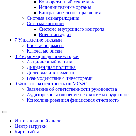
Корпоративный секретарь
Исполнительные органы
Биографии членов правления
Система вознаграждения
Система контроля
Система внутреннего контроля
Внешний аудит
7
Управление рисками
Риск-менеджмент
Ключевые риски
8
Информация для инвесторов
Акционерный капитал
Дивидендная политика
Долговые инструменты
Взаимодействие с инвеcторами
9
Финасовая отчетность по МСФО
Заявление об ответственности руководства
Аудиторское заключение независимых аудиторов
Консолидированная финансовая отчетность
Интерактивный анализ
Центр загрузки
Карта сайта