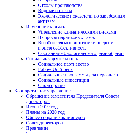
Отходы производства
Водные объекты
Экологические показатели по зарубежным
активам
Изменение климата
Управление климатическими рисками
Выбросы парниковых газов
Возобновляемые источники энергии
и энергоэффективность
Сохранение биологического разнообразия
Социальная деятельность
Социальное партнерство
Follow Up Siberia
Социальные программы для персонала
Социальные инвестиции
Спонсорство
Корпоративное управление
Обращение заместителя Председателя Совета
директоров
Итоги 2019 года
Планы на 2020 год
Общее собрание акционеров
Совет директоров
Правление