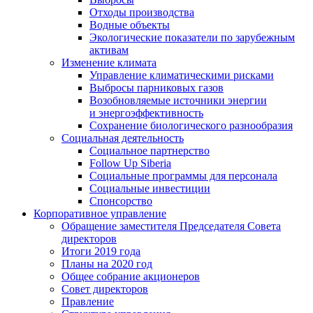
Отходы производства
Водные объекты
Экологические показатели по зарубежным
активам
Изменение климата
Управление климатическими рисками
Выбросы парниковых газов
Возобновляемые источники энергии
и энергоэффективность
Сохранение биологического разнообразия
Социальная деятельность
Социальное партнерство
Follow Up Siberia
Социальные программы для персонала
Социальные инвестиции
Спонсорство
Корпоративное управление
Обращение заместителя Председателя Совета
директоров
Итоги 2019 года
Планы на 2020 год
Общее собрание акционеров
Совет директоров
Правление