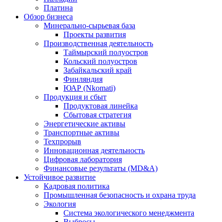
Платина
Обзор бизнеса
Минерально-сырьевая база
Проекты развития
Производственная деятельность
Таймырский полуостров
Кольский полуостров
Забайкальский край
Финляндия
ЮАР (Nkomati)
Продукция и сбыт
Продуктовая линейка
Сбытовая стратегия
Энергетические активы
Транспортные активы
Техпрорыв
Инновационная деятельность
Цифровая лаборатория
Финансовые результаты (MD&A)
Устойчивое развитие
Кадровая политика
Промышленная безопасность и охрана труда
Экология
Система экологического менеджмента
Выбросы