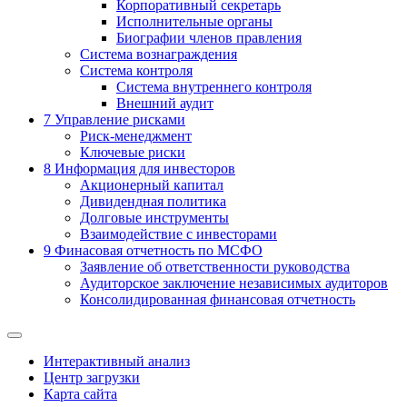
Корпоративный секретарь
Исполнительные органы
Биографии членов правления
Система вознаграждения
Система контроля
Система внутреннего контроля
Внешний аудит
7
Управление рисками
Риск-менеджмент
Ключевые риски
8
Информация для инвесторов
Акционерный капитал
Дивидендная политика
Долговые инструменты
Взаимодействие с инвеcторами
9
Финасовая отчетность по МСФО
Заявление об ответственности руководства
Аудиторское заключение независимых аудиторов
Консолидированная финансовая отчетность
Интерактивный анализ
Центр загрузки
Карта сайта