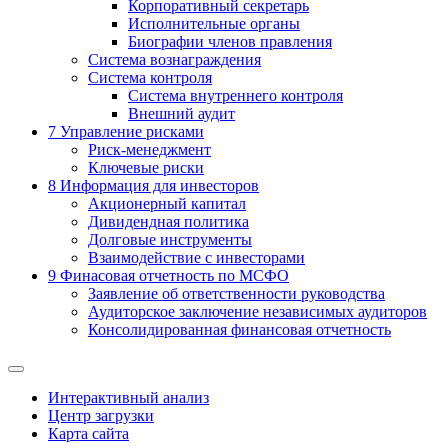
Корпоративный секретарь
Исполнительные органы
Биографии членов правления
Система вознаграждения
Система контроля
Система внутреннего контроля
Внешний аудит
7
Управление рисками
Риск-менеджмент
Ключевые риски
8
Информация для инвесторов
Акционерный капитал
Дивидендная политика
Долговые инструменты
Взаимодействие с инвеcторами
9
Финасовая отчетность по МСФО
Заявление об ответственности руководства
Аудиторское заключение независимых аудиторов
Консолидированная финансовая отчетность
Интерактивный анализ
Центр загрузки
Карта сайта