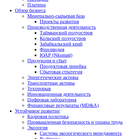
Платина
Обзор бизнеса
Минерально-сырьевая база
Проекты развития
Производственная деятельность
Таймырский полуостров
Кольский полуостров
Забайкальский край
Финляндия
ЮАР (Nkomati)
Продукция и сбыт
Продуктовая линейка
Сбытовая стратегия
Энергетические активы
Транспортные активы
Техпрорыв
Инновационная деятельность
Цифровая лаборатория
Финансовые результаты (MD&A)
Устойчивое развитие
Кадровая политика
Промышленная безопасность и охрана труда
Экология
Система экологического менеджмента
Выбросы