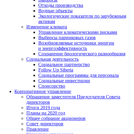
Отходы производства
Водные объекты
Экологические показатели по зарубежным
активам
Изменение климата
Управление климатическими рисками
Выбросы парниковых газов
Возобновляемые источники энергии
и энергоэффективность
Сохранение биологического разнообразия
Социальная деятельность
Социальное партнерство
Follow Up Siberia
Социальные программы для персонала
Социальные инвестиции
Спонсорство
Корпоративное управление
Обращение заместителя Председателя Совета
директоров
Итоги 2019 года
Планы на 2020 год
Общее собрание акционеров
Совет директоров
Правление