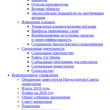
Отходы производства
Водные объекты
Экологические показатели по зарубежным
активам
Изменение климата
Управление климатическими рисками
Выбросы парниковых газов
Возобновляемые источники энергии
и энергоэффективность
Сохранение биологического разнообразия
Социальная деятельность
Социальное партнерство
Follow Up Siberia
Социальные программы для персонала
Социальные инвестиции
Спонсорство
Корпоративное управление
Обращение заместителя Председателя Совета
директоров
Итоги 2019 года
Планы на 2020 год
Общее собрание акционеров
Совет директоров
Правление