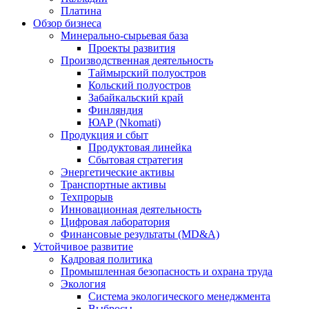
Платина
Обзор бизнеса
Минерально-сырьевая база
Проекты развития
Производственная деятельность
Таймырский полуостров
Кольский полуостров
Забайкальский край
Финляндия
ЮАР (Nkomati)
Продукция и сбыт
Продуктовая линейка
Сбытовая стратегия
Энергетические активы
Транспортные активы
Техпрорыв
Инновационная деятельность
Цифровая лаборатория
Финансовые результаты (MD&A)
Устойчивое развитие
Кадровая политика
Промышленная безопасность и охрана труда
Экология
Система экологического менеджмента
Выбросы