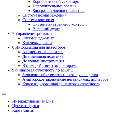
Корпоративный секретарь
Исполнительные органы
Биографии членов правления
Система вознаграждения
Система контроля
Система внутреннего контроля
Внешний аудит
7
Управление рисками
Риск-менеджмент
Ключевые риски
8
Информация для инвесторов
Акционерный капитал
Дивидендная политика
Долговые инструменты
Взаимодействие с инвеcторами
9
Финасовая отчетность по МСФО
Заявление об ответственности руководства
Аудиторское заключение независимых аудиторов
Консолидированная финансовая отчетность
Интерактивный анализ
Центр загрузки
Карта сайта