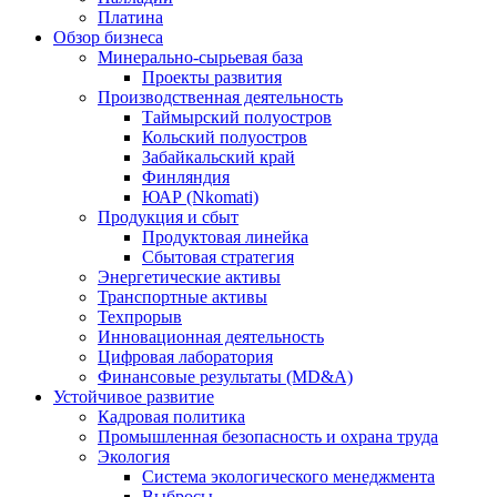
Платина
Обзор бизнеса
Минерально-сырьевая база
Проекты развития
Производственная деятельность
Таймырский полуостров
Кольский полуостров
Забайкальский край
Финляндия
ЮАР (Nkomati)
Продукция и сбыт
Продуктовая линейка
Сбытовая стратегия
Энергетические активы
Транспортные активы
Техпрорыв
Инновационная деятельность
Цифровая лаборатория
Финансовые результаты (MD&A)
Устойчивое развитие
Кадровая политика
Промышленная безопасность и охрана труда
Экология
Система экологического менеджмента
Выбросы