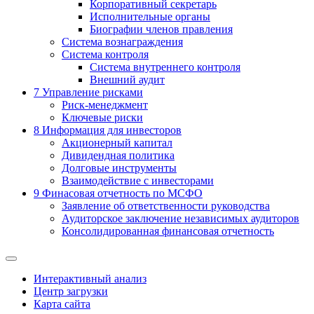
Корпоративный секретарь
Исполнительные органы
Биографии членов правления
Система вознаграждения
Система контроля
Система внутреннего контроля
Внешний аудит
7
Управление рисками
Риск-менеджмент
Ключевые риски
8
Информация для инвесторов
Акционерный капитал
Дивидендная политика
Долговые инструменты
Взаимодействие с инвеcторами
9
Финасовая отчетность по МСФО
Заявление об ответственности руководства
Аудиторское заключение независимых аудиторов
Консолидированная финансовая отчетность
Интерактивный анализ
Центр загрузки
Карта сайта