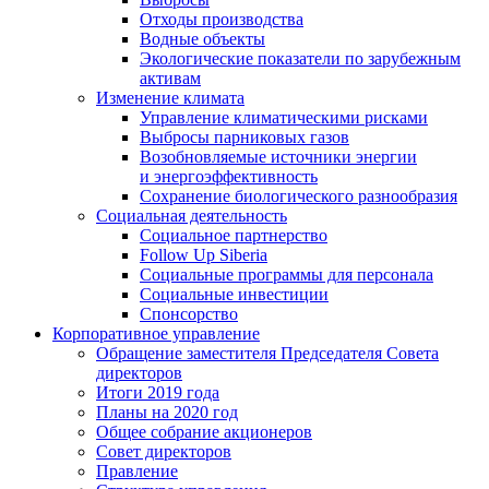
Отходы производства
Водные объекты
Экологические показатели по зарубежным
активам
Изменение климата
Управление климатическими рисками
Выбросы парниковых газов
Возобновляемые источники энергии
и энергоэффективность
Сохранение биологического разнообразия
Социальная деятельность
Социальное партнерство
Follow Up Siberia
Социальные программы для персонала
Социальные инвестиции
Спонсорство
Корпоративное управление
Обращение заместителя Председателя Совета
директоров
Итоги 2019 года
Планы на 2020 год
Общее собрание акционеров
Совет директоров
Правление