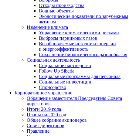
Отходы производства
Водные объекты
Экологические показатели по зарубежным
активам
Изменение климата
Управление климатическими рисками
Выбросы парниковых газов
Возобновляемые источники энергии
и энергоэффективность
Сохранение биологического разнообразия
Социальная деятельность
Социальное партнерство
Follow Up Siberia
Социальные программы для персонала
Социальные инвестиции
Спонсорство
Корпоративное управление
Обращение заместителя Председателя Совета
директоров
Итоги 2019 года
Планы на 2020 год
Общее собрание акционеров
Совет директоров
Правление