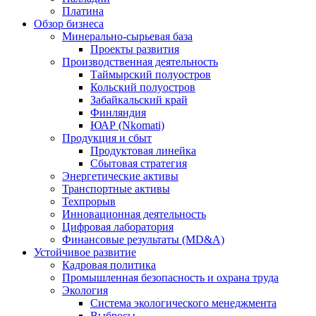
Платина
Обзор бизнеса
Минерально-сырьевая база
Проекты развития
Производственная деятельность
Таймырский полуостров
Кольский полуостров
Забайкальский край
Финляндия
ЮАР (Nkomati)
Продукция и сбыт
Продуктовая линейка
Сбытовая стратегия
Энергетические активы
Транспортные активы
Техпрорыв
Инновационная деятельность
Цифровая лаборатория
Финансовые результаты (MD&A)
Устойчивое развитие
Кадровая политика
Промышленная безопасность и охрана труда
Экология
Система экологического менеджмента
Выбросы