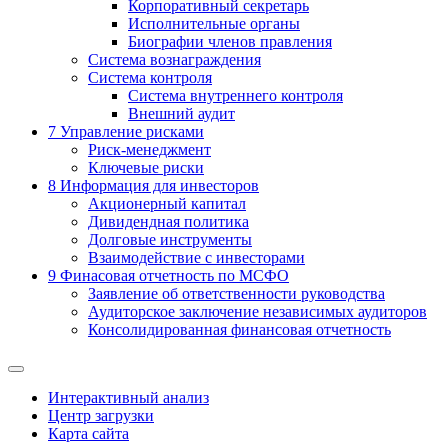
Корпоративный секретарь
Исполнительные органы
Биографии членов правления
Система вознаграждения
Система контроля
Система внутреннего контроля
Внешний аудит
7
Управление рисками
Риск-менеджмент
Ключевые риски
8
Информация для инвесторов
Акционерный капитал
Дивидендная политика
Долговые инструменты
Взаимодействие с инвеcторами
9
Финасовая отчетность по МСФО
Заявление об ответственности руководства
Аудиторское заключение независимых аудиторов
Консолидированная финансовая отчетность
Интерактивный анализ
Центр загрузки
Карта сайта