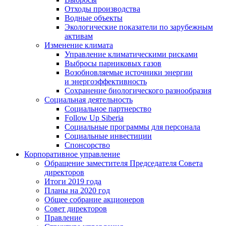
Отходы производства
Водные объекты
Экологические показатели по зарубежным
активам
Изменение климата
Управление климатическими рисками
Выбросы парниковых газов
Возобновляемые источники энергии
и энергоэффективность
Сохранение биологического разнообразия
Социальная деятельность
Социальное партнерство
Follow Up Siberia
Социальные программы для персонала
Социальные инвестиции
Спонсорство
Корпоративное управление
Обращение заместителя Председателя Совета
директоров
Итоги 2019 года
Планы на 2020 год
Общее собрание акционеров
Совет директоров
Правление