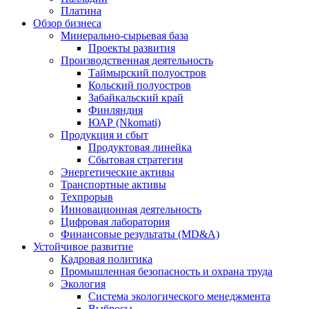
Платина
Обзор бизнеса
Минерально-сырьевая база
Проекты развития
Производственная деятельность
Таймырский полуостров
Кольский полуостров
Забайкальский край
Финляндия
ЮАР (Nkomati)
Продукция и сбыт
Продуктовая линейка
Сбытовая стратегия
Энергетические активы
Транспортные активы
Техпрорыв
Инновационная деятельность
Цифровая лаборатория
Финансовые результаты (MD&A)
Устойчивое развитие
Кадровая политика
Промышленная безопасность и охрана труда
Экология
Система экологического менеджмента
Выбросы