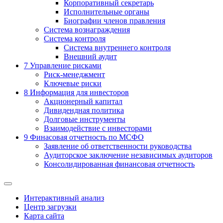
Корпоративный секретарь
Исполнительные органы
Биографии членов правления
Система вознаграждения
Система контроля
Система внутреннего контроля
Внешний аудит
7
Управление рисками
Риск-менеджмент
Ключевые риски
8
Информация для инвесторов
Акционерный капитал
Дивидендная политика
Долговые инструменты
Взаимодействие с инвеcторами
9
Финасовая отчетность по МСФО
Заявление об ответственности руководства
Аудиторское заключение независимых аудиторов
Консолидированная финансовая отчетность
Интерактивный анализ
Центр загрузки
Карта сайта