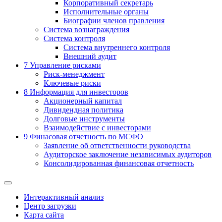
Корпоративный секретарь
Исполнительные органы
Биографии членов правления
Система вознаграждения
Система контроля
Система внутреннего контроля
Внешний аудит
7
Управление рисками
Риск-менеджмент
Ключевые риски
8
Информация для инвесторов
Акционерный капитал
Дивидендная политика
Долговые инструменты
Взаимодействие с инвеcторами
9
Финасовая отчетность по МСФО
Заявление об ответственности руководства
Аудиторское заключение независимых аудиторов
Консолидированная финансовая отчетность
Интерактивный анализ
Центр загрузки
Карта сайта