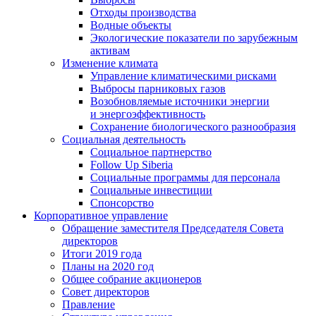
Отходы производства
Водные объекты
Экологические показатели по зарубежным
активам
Изменение климата
Управление климатическими рисками
Выбросы парниковых газов
Возобновляемые источники энергии
и энергоэффективность
Сохранение биологического разнообразия
Социальная деятельность
Социальное партнерство
Follow Up Siberia
Социальные программы для персонала
Социальные инвестиции
Спонсорство
Корпоративное управление
Обращение заместителя Председателя Совета
директоров
Итоги 2019 года
Планы на 2020 год
Общее собрание акционеров
Совет директоров
Правление