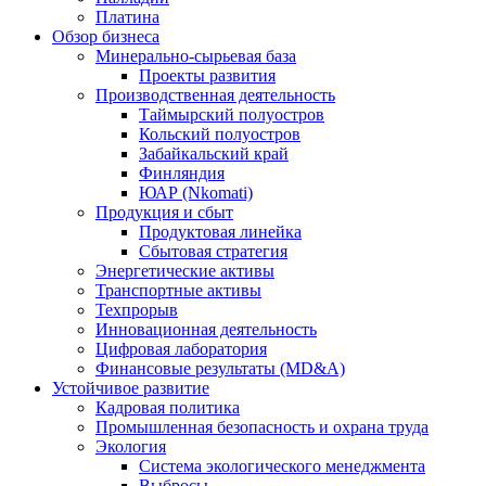
Платина
Обзор бизнеса
Минерально-сырьевая база
Проекты развития
Производственная деятельность
Таймырский полуостров
Кольский полуостров
Забайкальский край
Финляндия
ЮАР (Nkomati)
Продукция и сбыт
Продуктовая линейка
Сбытовая стратегия
Энергетические активы
Транспортные активы
Техпрорыв
Инновационная деятельность
Цифровая лаборатория
Финансовые результаты (MD&A)
Устойчивое развитие
Кадровая политика
Промышленная безопасность и охрана труда
Экология
Система экологического менеджмента
Выбросы