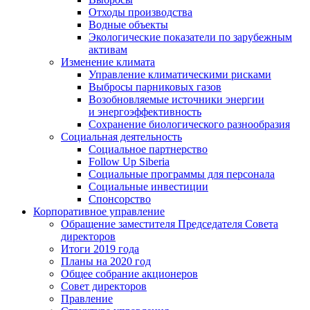
Отходы производства
Водные объекты
Экологические показатели по зарубежным
активам
Изменение климата
Управление климатическими рисками
Выбросы парниковых газов
Возобновляемые источники энергии
и энергоэффективность
Сохранение биологического разнообразия
Социальная деятельность
Социальное партнерство
Follow Up Siberia
Социальные программы для персонала
Социальные инвестиции
Спонсорство
Корпоративное управление
Обращение заместителя Председателя Совета
директоров
Итоги 2019 года
Планы на 2020 год
Общее собрание акционеров
Совет директоров
Правление