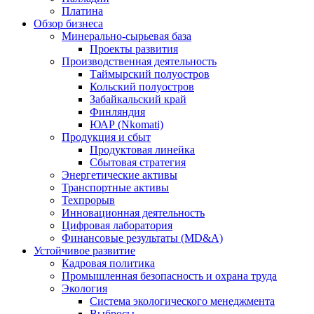
Платина
Обзор бизнеса
Минерально-сырьевая база
Проекты развития
Производственная деятельность
Таймырский полуостров
Кольский полуостров
Забайкальский край
Финляндия
ЮАР (Nkomati)
Продукция и сбыт
Продуктовая линейка
Сбытовая стратегия
Энергетические активы
Транспортные активы
Техпрорыв
Инновационная деятельность
Цифровая лаборатория
Финансовые результаты (MD&A)
Устойчивое развитие
Кадровая политика
Промышленная безопасность и охрана труда
Экология
Система экологического менеджмента
Выбросы