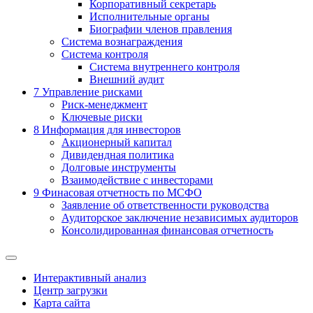
Корпоративный секретарь
Исполнительные органы
Биографии членов правления
Система вознаграждения
Система контроля
Система внутреннего контроля
Внешний аудит
7
Управление рисками
Риск-менеджмент
Ключевые риски
8
Информация для инвесторов
Акционерный капитал
Дивидендная политика
Долговые инструменты
Взаимодействие с инвеcторами
9
Финасовая отчетность по МСФО
Заявление об ответственности руководства
Аудиторское заключение независимых аудиторов
Консолидированная финансовая отчетность
Интерактивный анализ
Центр загрузки
Карта сайта