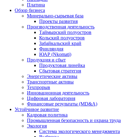
Платина
Обзор бизнеса
Минерально-сырьевая база
Проекты развития
Производственная деятельность
Таймырский полуостров
Кольский полуостров
Забайкальский край
Финляндия
ЮАР (Nkomati)
Продукция и сбыт
Продуктовая линейка
Сбытовая стратегия
Энергетические активы
Транспортные активы
Техпрорыв
Инновационная деятельность
Цифровая лаборатория
Финансовые результаты (MD&A)
Устойчивое развитие
Кадровая политика
Промышленная безопасность и охрана труда
Экология
Система экологического менеджмента
Выбросы