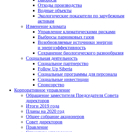
Отходы производства
Водные объекты
Экологические показатели по зарубежным
активам
Изменение климата
Управление климатическими рисками
Выбросы парниковых газов
Возобновляемые источники энергии
и энергоэффективность
Сохранение биологического разнообразия
Социальная деятельность
Социальное партнерство
Follow Up Siberia
Социальные программы для персонала
Социальные инвестиции
Спонсорство
Корпоративное управление
Обращение заместителя Председателя Совета
директоров
Итоги 2019 года
Планы на 2020 год
Общее собрание акционеров
Совет директоров
Правление