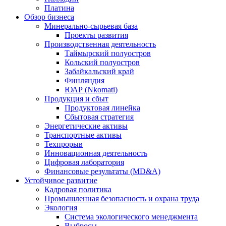
Платина
Обзор бизнеса
Минерально-сырьевая база
Проекты развития
Производственная деятельность
Таймырский полуостров
Кольский полуостров
Забайкальский край
Финляндия
ЮАР (Nkomati)
Продукция и сбыт
Продуктовая линейка
Сбытовая стратегия
Энергетические активы
Транспортные активы
Техпрорыв
Инновационная деятельность
Цифровая лаборатория
Финансовые результаты (MD&A)
Устойчивое развитие
Кадровая политика
Промышленная безопасность и охрана труда
Экология
Система экологического менеджмента
Выбросы