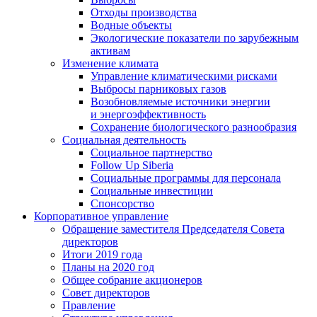
Отходы производства
Водные объекты
Экологические показатели по зарубежным
активам
Изменение климата
Управление климатическими рисками
Выбросы парниковых газов
Возобновляемые источники энергии
и энергоэффективность
Сохранение биологического разнообразия
Социальная деятельность
Социальное партнерство
Follow Up Siberia
Социальные программы для персонала
Социальные инвестиции
Спонсорство
Корпоративное управление
Обращение заместителя Председателя Совета
директоров
Итоги 2019 года
Планы на 2020 год
Общее собрание акционеров
Совет директоров
Правление