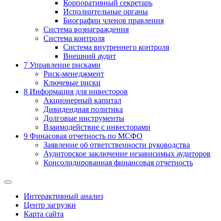
Корпоративный секретарь
Исполнительные органы
Биографии членов правления
Система вознаграждения
Система контроля
Система внутреннего контроля
Внешний аудит
7
Управление рисками
Риск-менеджмент
Ключевые риски
8
Информация для инвесторов
Акционерный капитал
Дивидендная политика
Долговые инструменты
Взаимодействие с инвеcторами
9
Финасовая отчетность по МСФО
Заявление об ответственности руководства
Аудиторское заключение независимых аудиторов
Консолидированная финансовая отчетность
Интерактивный анализ
Центр загрузки
Карта сайта