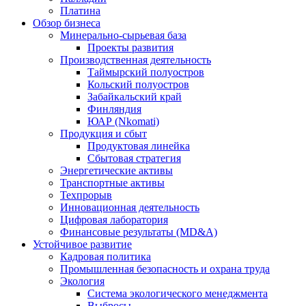
Платина
Обзор бизнеса
Минерально-сырьевая база
Проекты развития
Производственная деятельность
Таймырский полуостров
Кольский полуостров
Забайкальский край
Финляндия
ЮАР (Nkomati)
Продукция и сбыт
Продуктовая линейка
Сбытовая стратегия
Энергетические активы
Транспортные активы
Техпрорыв
Инновационная деятельность
Цифровая лаборатория
Финансовые результаты (MD&A)
Устойчивое развитие
Кадровая политика
Промышленная безопасность и охрана труда
Экология
Система экологического менеджмента
Выбросы