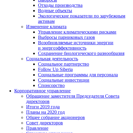
Отходы производства
Водные объекты
Экологические показатели по зарубежным
активам
Изменение климата
Управление климатическими рисками
Выбросы парниковых газов
Возобновляемые источники энергии
и энергоэффективность
Сохранение биологического разнообразия
Социальная деятельность
Социальное партнерство
Follow Up Siberia
Социальные программы для персонала
Социальные инвестиции
Спонсорство
Корпоративное управление
Обращение заместителя Председателя Совета
директоров
Итоги 2019 года
Планы на 2020 год
Общее собрание акционеров
Совет директоров
Правление