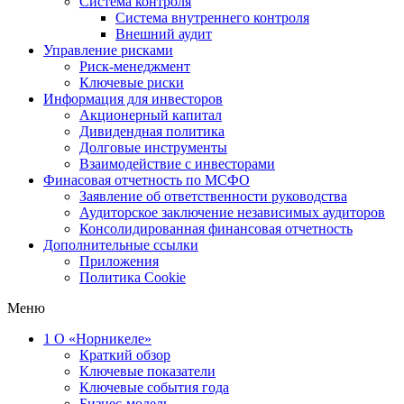
Система контроля
Система внутреннего контроля
Внешний аудит
Управление рисками
Риск-менеджмент
Ключевые риски
Информация для инвесторов
Акционерный капитал
Дивидендная политика
Долговые инструменты
Взаимодействие с инвеcторами
Финасовая отчетность по МСФО
Заявление об ответственности руководства
Аудиторское заключение независимых аудиторов
Консолидированная финансовая отчетность
Дополнительные ссылки
Приложения
Политика Cookie
Меню
1
О «Норникеле»
Краткий обзор
Ключевые показатели
Ключевые события года
Бизнес-модель