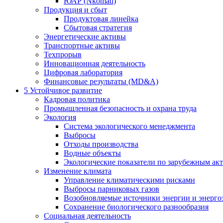
ЮАР (Nkomati)
Продукция и сбыт
Продуктовая линейка
Сбытовая стратегия
Энергетические активы
Транспортные активы
Техпрорыв
Инновационная деятельность
Цифровая лаборатория
Финансовые результаты (MD&A)
5
Устойчивое развитие
Кадровая политика
Промышленная безопасность и охрана труда
Экология
Система экологического менеджмента
Выбросы
Отходы производства
Водные объекты
Экологические показатели по зарубежным ак
Изменение климата
Управление климатическими рисками
Выбросы парниковых газов
Возобновляемые источники энергии и энерго
Сохранение биологического разнообразия
Социальная деятельность