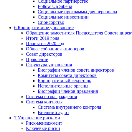
Социальное партнерство
Follow Up Siberia
Социальные программы для персонала
Социальные инвестиции
Спонсорство
6
Корпоративное управление
Обращение заместителя Председателя Совета дирек
Итоги 2019 года
Планы на 2020 год
Общее собрание акционеров
Совет директоров
Правление
Структура управления
Биографии членов совета директоров
Комитеты совета директоров
Корпоративный секретарь
Исполнительные органы
Биографии членов правления
Система вознаграждения
Система контроля
Система внутреннего контроля
Внешний аудит
7
Управление рисками
Риск-менеджмент
Ключевые риски