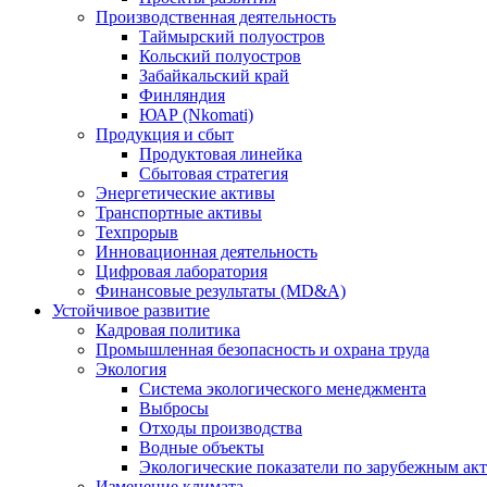
Производственная деятельность
Таймырский полуостров
Кольский полуостров
Забайкальский край
Финляндия
ЮАР (Nkomati)
Продукция и сбыт
Продуктовая линейка
Сбытовая стратегия
Энергетические активы
Транспортные активы
Техпрорыв
Инновационная деятельность
Цифровая лаборатория
Финансовые результаты (MD&A)
Устойчивое развитие
Кадровая политика
Промышленная безопасность и охрана труда
Экология
Система экологического менеджмента
Выбросы
Отходы производства
Водные объекты
Экологические показатели по зарубежным ак
Изменение климата