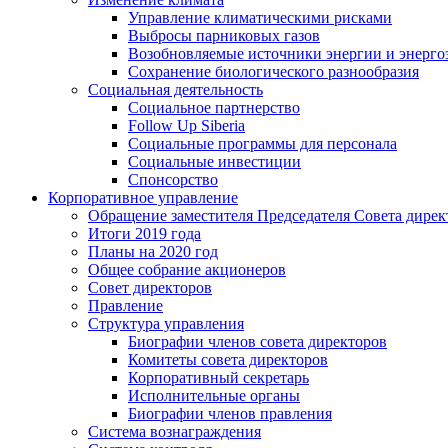
Управление климатическими рисками
Выбросы парниковых газов
Возобновляемые источники энергии и энерго
Сохранение биологического разнообразия
Социальная деятельность
Социальное партнерство
Follow Up Siberia
Социальные программы для персонала
Социальные инвестиции
Спонсорство
Корпоративное управление
Обращение заместителя Председателя Совета дирек
Итоги 2019 года
Планы на 2020 год
Общее собрание акционеров
Совет директоров
Правление
Структура управления
Биографии членов совета директоров
Комитеты совета директоров
Корпоративный секретарь
Исполнительные органы
Биографии членов правления
Система вознаграждения