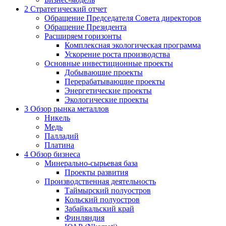
2
Стратегический отчет
Обращение Председателя Совета директоров
Обращение Президента
Расширяем горизонты
Комплексная экологическая программа
Ускорение роста производства
Основные инвестиционные проекты
Добывающие проекты
Перерабатывающие проекты
Энергетические проекты
Экологические проекты
3
Обзор рынка металлов
Никель
Медь
Палладий
Платина
4
Обзор бизнеса
Минерально-сырьевая база
Проекты развития
Производственная деятельность
Таймырский полуостров
Кольский полуостров
Забайкальский край
Финляндия