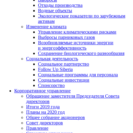
Отходы производства
Водные объекты
Экологические показатели по зарубежным
активам
Изменение климата
Управление климатическими рисками
Выбросы парниковых газов
Возобновляемые источники энергии
и энергоэффективность
Сохранение биологического разнообразия
Социальная деятельность
Социальное партнерство
Follow Up Siberia
Социальные программы для персонала
Социальные инвестиции
Спонсорство
Корпоративное управление
Обращение заместителя Председателя Совета
директоров
Итоги 2019 года
Планы на 2020 год
Общее собрание акционеров
Совет директоров
Правление