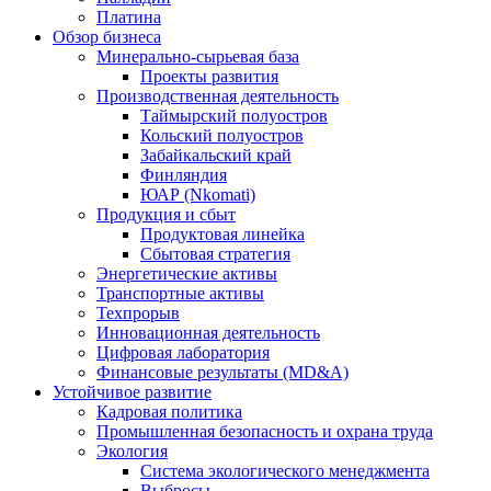
Платина
Обзор бизнеса
Минерально-сырьевая база
Проекты развития
Производственная деятельность
Таймырский полуостров
Кольский полуостров
Забайкальский край
Финляндия
ЮАР (Nkomati)
Продукция и сбыт
Продуктовая линейка
Сбытовая стратегия
Энергетические активы
Транспортные активы
Техпрорыв
Инновационная деятельность
Цифровая лаборатория
Финансовые результаты (MD&A)
Устойчивое развитие
Кадровая политика
Промышленная безопасность и охрана труда
Экология
Система экологического менеджмента
Выбросы