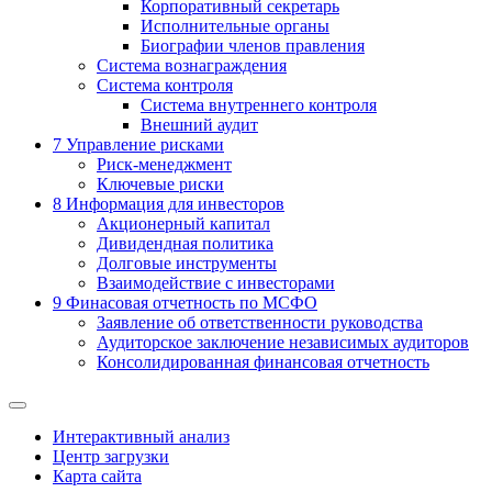
Корпоративный секретарь
Исполнительные органы
Биографии членов правления
Система вознаграждения
Система контроля
Система внутреннего контроля
Внешний аудит
7
Управление рисками
Риск-менеджмент
Ключевые риски
8
Информация для инвесторов
Акционерный капитал
Дивидендная политика
Долговые инструменты
Взаимодействие с инвеcторами
9
Финасовая отчетность по МСФО
Заявление об ответственности руководства
Аудиторское заключение независимых аудиторов
Консолидированная финансовая отчетность
Интерактивный анализ
Центр загрузки
Карта сайта