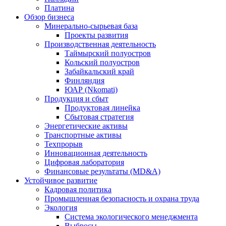
Платина
Обзор бизнеса
Минерально-сырьевая база
Проекты развития
Производственная деятельность
Таймырский полуостров
Кольский полуостров
Забайкальский край
Финляндия
ЮАР (Nkomati)
Продукция и сбыт
Продуктовая линейка
Сбытовая стратегия
Энергетические активы
Транспортные активы
Техпрорыв
Инновационная деятельность
Цифровая лаборатория
Финансовые результаты (MD&A)
Устойчивое развитие
Кадровая политика
Промышленная безопасность и охрана труда
Экология
Система экологического менеджмента
Выбросы