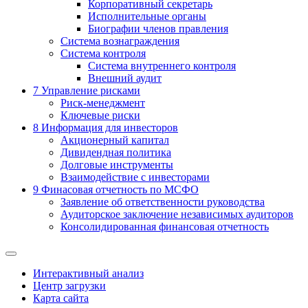
Корпоративный секретарь
Исполнительные органы
Биографии членов правления
Система вознаграждения
Система контроля
Система внутреннего контроля
Внешний аудит
7
Управление рисками
Риск-менеджмент
Ключевые риски
8
Информация для инвесторов
Акционерный капитал
Дивидендная политика
Долговые инструменты
Взаимодействие с инвеcторами
9
Финасовая отчетность по МСФО
Заявление об ответственности руководства
Аудиторское заключение независимых аудиторов
Консолидированная финансовая отчетность
Интерактивный анализ
Центр загрузки
Карта сайта