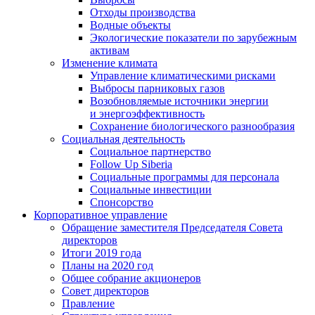
Отходы производства
Водные объекты
Экологические показатели по зарубежным
активам
Изменение климата
Управление климатическими рисками
Выбросы парниковых газов
Возобновляемые источники энергии
и энергоэффективность
Сохранение биологического разнообразия
Социальная деятельность
Социальное партнерство
Follow Up Siberia
Социальные программы для персонала
Социальные инвестиции
Спонсорство
Корпоративное управление
Обращение заместителя Председателя Совета
директоров
Итоги 2019 года
Планы на 2020 год
Общее собрание акционеров
Совет директоров
Правление