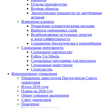
Отходы производства
Водные объекты
Экологические показатели по зарубежным
активам
Изменение климата
Управление климатическими рисками
Выбросы парниковых газов
Возобновляемые источники энергии
и энергоэффективность
Сохранение биологического разнообразия
Социальная деятельность
Социальное партнерство
Follow Up Siberia
Социальные программы для персонала
Социальные инвестиции
Спонсорство
Корпоративное управление
Обращение заместителя Председателя Совета
директоров
Итоги 2019 года
Планы на 2020 год
Общее собрание акционеров
Совет директоров
Правление