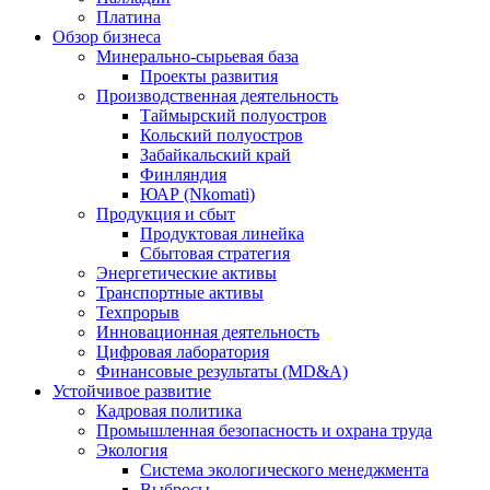
Платина
Обзор бизнеса
Минерально-сырьевая база
Проекты развития
Производственная деятельность
Таймырский полуостров
Кольский полуостров
Забайкальский край
Финляндия
ЮАР (Nkomati)
Продукция и сбыт
Продуктовая линейка
Сбытовая стратегия
Энергетические активы
Транспортные активы
Техпрорыв
Инновационная деятельность
Цифровая лаборатория
Финансовые результаты (MD&A)
Устойчивое развитие
Кадровая политика
Промышленная безопасность и охрана труда
Экология
Система экологического менеджмента
Выбросы