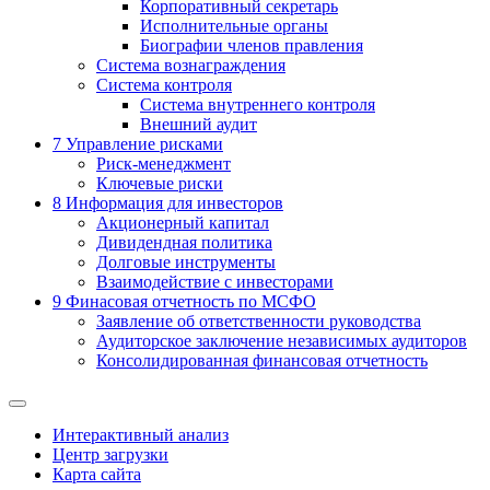
Корпоративный секретарь
Исполнительные органы
Биографии членов правления
Система вознаграждения
Система контроля
Система внутреннего контроля
Внешний аудит
7
Управление рисками
Риск-менеджмент
Ключевые риски
8
Информация для инвесторов
Акционерный капитал
Дивидендная политика
Долговые инструменты
Взаимодействие с инвеcторами
9
Финасовая отчетность по МСФО
Заявление об ответственности руководства
Аудиторское заключение независимых аудиторов
Консолидированная финансовая отчетность
Интерактивный анализ
Центр загрузки
Карта сайта