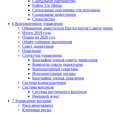
Социальное партнерство
Follow Up Siberia
Социальные программы для персонала
Социальные инвестиции
Спонсорство
6
Корпоративное управление
Обращение заместителя Председателя Совета дирек
Итоги 2019 года
Планы на 2020 год
Общее собрание акционеров
Совет директоров
Правление
Структура управления
Биографии членов совета директоров
Комитеты совета директоров
Корпоративный секретарь
Исполнительные органы
Биографии членов правления
Система вознаграждения
Система контроля
Система внутреннего контроля
Внешний аудит
7
Управление рисками
Риск-менеджмент
Ключевые риски