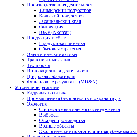
Производственная деятельность
Таймырский полуостров
Кольский полуостров
Забайкальский край
Финляндия
ЮАР (Nkomati)
Продукция и сбыт
Продуктовая линейка
Сбытовая стратегия
Энергетические активы
Транспортные активы
Техпрорыв
Инновационная деятельность
Цифровая лаборатория
Финансовые результаты (MD&A)
Устойчивое развитие
Кадровая политика
Промышленная безопасность и охрана труда
Экология
Система экологического менеджмента
Выбросы
Отходы производства
Водные объекты
Экологические показатели по зарубежным ак
Изменение климата