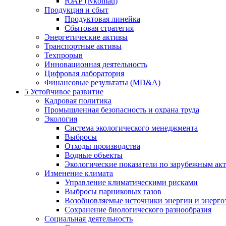
ЮАР (Nkomati)
Продукция и сбыт
Продуктовая линейка
Сбытовая стратегия
Энергетические активы
Транспортные активы
Техпрорыв
Инновационная деятельность
Цифровая лаборатория
Финансовые результаты (MD&A)
5
Устойчивое развитие
Кадровая политика
Промышленная безопасность и охрана труда
Экология
Система экологического менеджмента
Выбросы
Отходы производства
Водные объекты
Экологические показатели по зарубежным ак
Изменение климата
Управление климатическими рисками
Выбросы парниковых газов
Возобновляемые источники энергии и энерго
Сохранение биологического разнообразия
Социальная деятельность