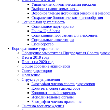
Управление климатическими рисками
Выбросы парниковых газов
Возобновляемые источники энергии и энерго
Сохранение биологического разнообразия
Социальная деятельность
Социальное партнерство
Follow Up Siberia
Социальные программы для персонала
Социальные инвестиции
Спонсорство
Корпоративное управление
Обращение заместителя Председателя Совета дирек
Итоги 2019 года
Планы на 2020 год
Общее собрание акционеров
Совет директоров
Правление
Структура управления
Биографии членов совета директоров
Комитеты совета директоров
Корпоративный секретарь
Исполнительные органы
Биографии членов правления
Система вознаграждения