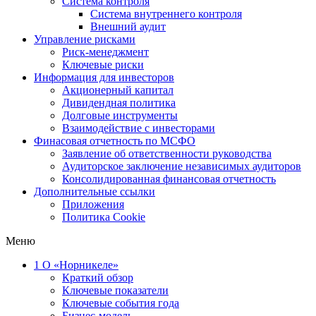
Система контроля
Система внутреннего контроля
Внешний аудит
Управление рисками
Риск-менеджмент
Ключевые риски
Информация для инвесторов
Акционерный капитал
Дивидендная политика
Долговые инструменты
Взаимодействие с инвеcторами
Финасовая отчетность по МСФО
Заявление об ответственности руководства
Аудиторское заключение независимых аудиторов
Консолидированная финансовая отчетность
Дополнительные ссылки
Приложения
Политика Cookie
Меню
1
О «Норникеле»
Краткий обзор
Ключевые показатели
Ключевые события года
Бизнес-модель