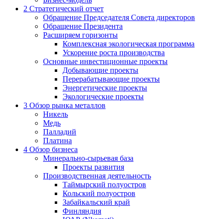
2
Стратегический отчет
Обращение Председателя Совета директоров
Обращение Президента
Расширяем горизонты
Комплексная экологическая программа
Ускорение роста производства
Основные инвестиционные проекты
Добывающие проекты
Перерабатывающие проекты
Энергетические проекты
Экологические проекты
3
Обзор рынка металлов
Никель
Медь
Палладий
Платина
4
Обзор бизнеса
Минерально-сырьевая база
Проекты развития
Производственная деятельность
Таймырский полуостров
Кольский полуостров
Забайкальский край
Финляндия