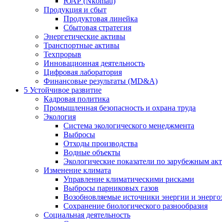
ЮАР (Nkomati)
Продукция и сбыт
Продуктовая линейка
Сбытовая стратегия
Энергетические активы
Транспортные активы
Техпрорыв
Инновационная деятельность
Цифровая лаборатория
Финансовые результаты (MD&A)
5
Устойчивое развитие
Кадровая политика
Промышленная безопасность и охрана труда
Экология
Система экологического менеджмента
Выбросы
Отходы производства
Водные объекты
Экологические показатели по зарубежным ак
Изменение климата
Управление климатическими рисками
Выбросы парниковых газов
Возобновляемые источники энергии и энерго
Сохранение биологического разнообразия
Социальная деятельность