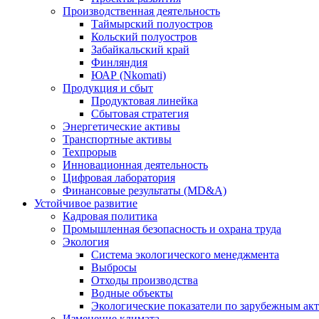
Производственная деятельность
Таймырский полуостров
Кольский полуостров
Забайкальский край
Финляндия
ЮАР (Nkomati)
Продукция и сбыт
Продуктовая линейка
Сбытовая стратегия
Энергетические активы
Транспортные активы
Техпрорыв
Инновационная деятельность
Цифровая лаборатория
Финансовые результаты (MD&A)
Устойчивое развитие
Кадровая политика
Промышленная безопасность и охрана труда
Экология
Система экологического менеджмента
Выбросы
Отходы производства
Водные объекты
Экологические показатели по зарубежным ак
Изменение климата