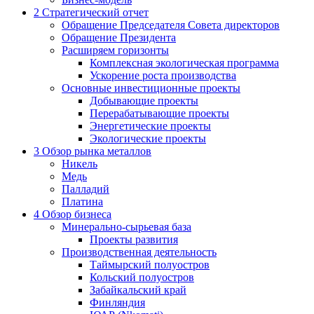
2
Стратегический отчет
Обращение Председателя Совета директоров
Обращение Президента
Расширяем горизонты
Комплексная экологическая программа
Ускорение роста производства
Основные инвестиционные проекты
Добывающие проекты
Перерабатывающие проекты
Энергетические проекты
Экологические проекты
3
Обзор рынка металлов
Никель
Медь
Палладий
Платина
4
Обзор бизнеса
Минерально-сырьевая база
Проекты развития
Производственная деятельность
Таймырский полуостров
Кольский полуостров
Забайкальский край
Финляндия