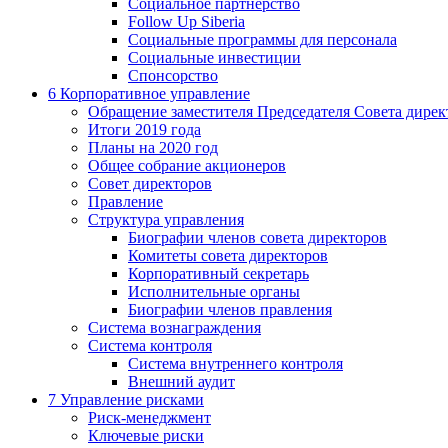
Социальное партнерство
Follow Up Siberia
Социальные программы для персонала
Социальные инвестиции
Спонсорство
6
Корпоративное управление
Обращение заместителя Председателя Совета дирек
Итоги 2019 года
Планы на 2020 год
Общее собрание акционеров
Совет директоров
Правление
Структура управления
Биографии членов совета директоров
Комитеты совета директоров
Корпоративный секретарь
Исполнительные органы
Биографии членов правления
Система вознаграждения
Система контроля
Система внутреннего контроля
Внешний аудит
7
Управление рисками
Риск-менеджмент
Ключевые риски