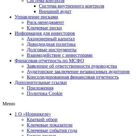
Система контроля
Система внутреннего контроля
Внешний аудит
Управление рисками
Риск-менеджмент
Ключевые риски
Информация для инвесторов
Акционерный капитал
Дивидендная политика
Долговые инструменты
Взаимодействие с инвеcторами
Финасовая отчетность по МСФО
Заявление об ответственности руководства
Аудиторское заключение независимых аудиторов
Консолидированная финансовая отчетность
Дополнительные ссылки
Приложения
Политика Cookie
Меню
1
О «Норникеле»
Краткий обзор
Ключевые показатели
Ключевые события года
Бизнес-модель