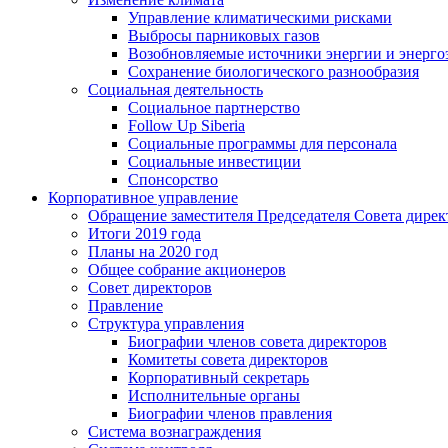
Управление климатическими рисками
Выбросы парниковых газов
Возобновляемые источники энергии и энерго
Сохранение биологического разнообразия
Социальная деятельность
Социальное партнерство
Follow Up Siberia
Социальные программы для персонала
Социальные инвестиции
Спонсорство
Корпоративное управление
Обращение заместителя Председателя Совета дирек
Итоги 2019 года
Планы на 2020 год
Общее собрание акционеров
Совет директоров
Правление
Структура управления
Биографии членов совета директоров
Комитеты совета директоров
Корпоративный секретарь
Исполнительные органы
Биографии членов правления
Система вознаграждения