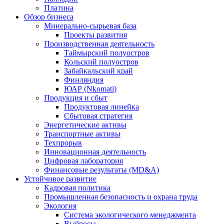
Платина
Обзор бизнеса
Минерально-сырьевая база
Проекты развития
Производственная деятельность
Таймырский полуостров
Кольский полуостров
Забайкальский край
Финляндия
ЮАР (Nkomati)
Продукция и сбыт
Продуктовая линейка
Сбытовая стратегия
Энергетические активы
Транспортные активы
Техпрорыв
Инновационная деятельность
Цифровая лаборатория
Финансовые результаты (MD&A)
Устойчивое развитие
Кадровая политика
Промышленная безопасность и охрана труда
Экология
Система экологического менеджмента
Выбросы