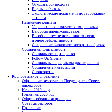
Отходы производства
Водные объекты
Экологические показатели по зарубежным
активам
Изменение климата
Управление климатическими рисками
Выбросы парниковых газов
Возобновляемые источники энергии
и энергоэффективность
Сохранение биологического разнообразия
Социальная деятельность
Социальное партнерство
Follow Up Siberia
Социальные программы для персонала
Социальные инвестиции
Спонсорство
Корпоративное управление
Обращение заместителя Председателя Совета
директоров
Итоги 2019 года
Планы на 2020 год
Общее собрание акционеров
Совет директоров
Правление