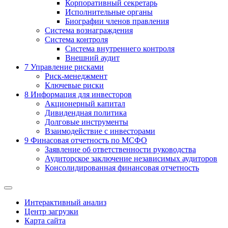
Корпоративный секретарь
Исполнительные органы
Биографии членов правления
Система вознаграждения
Система контроля
Система внутреннего контроля
Внешний аудит
7
Управление рисками
Риск-менеджмент
Ключевые риски
8
Информация для инвесторов
Акционерный капитал
Дивидендная политика
Долговые инструменты
Взаимодействие с инвеcторами
9
Финасовая отчетность по МСФО
Заявление об ответственности руководства
Аудиторское заключение независимых аудиторов
Консолидированная финансовая отчетность
Интерактивный анализ
Центр загрузки
Карта сайта