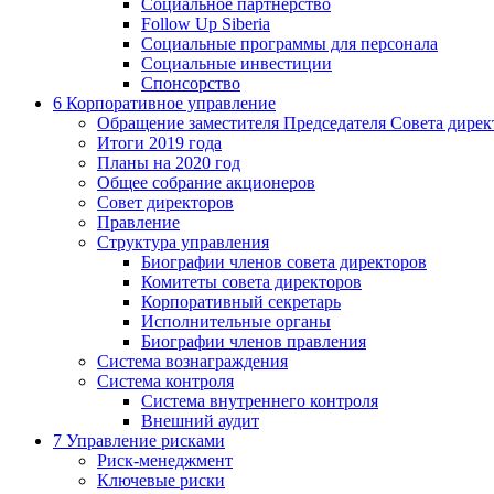
Социальное партнерство
Follow Up Siberia
Социальные программы для персонала
Социальные инвестиции
Спонсорство
6
Корпоративное управление
Обращение заместителя Председателя Совета дирек
Итоги 2019 года
Планы на 2020 год
Общее собрание акционеров
Совет директоров
Правление
Структура управления
Биографии членов совета директоров
Комитеты совета директоров
Корпоративный секретарь
Исполнительные органы
Биографии членов правления
Система вознаграждения
Система контроля
Система внутреннего контроля
Внешний аудит
7
Управление рисками
Риск-менеджмент
Ключевые риски