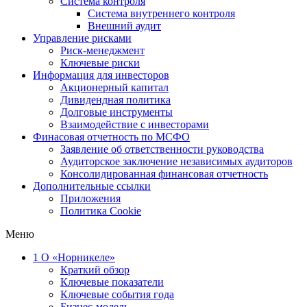
Система контроля
Система внутреннего контроля
Внешний аудит
Управление рисками
Риск-менеджмент
Ключевые риски
Информация для инвесторов
Акционерный капитал
Дивидендная политика
Долговые инструменты
Взаимодействие с инвеcторами
Финасовая отчетность по МСФО
Заявление об ответственности руководства
Аудиторское заключение независимых аудиторов
Консолидированная финансовая отчетность
Дополнительные ссылки
Приложения
Политика Cookie
Меню
1
О «Норникеле»
Краткий обзор
Ключевые показатели
Ключевые события года
Бизнес-модель