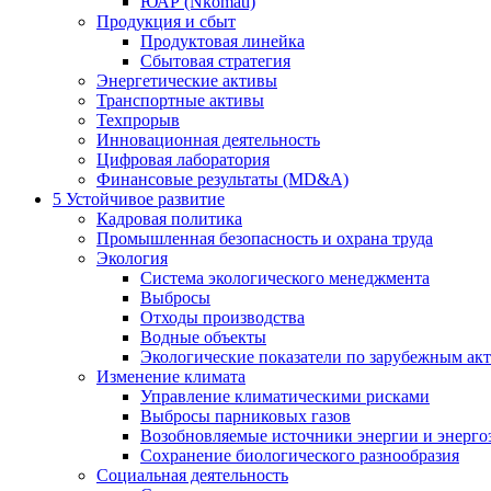
ЮАР (Nkomati)
Продукция и сбыт
Продуктовая линейка
Сбытовая стратегия
Энергетические активы
Транспортные активы
Техпрорыв
Инновационная деятельность
Цифровая лаборатория
Финансовые результаты (MD&A)
5
Устойчивое развитие
Кадровая политика
Промышленная безопасность и охрана труда
Экология
Система экологического менеджмента
Выбросы
Отходы производства
Водные объекты
Экологические показатели по зарубежным ак
Изменение климата
Управление климатическими рисками
Выбросы парниковых газов
Возобновляемые источники энергии и энерго
Сохранение биологического разнообразия
Социальная деятельность