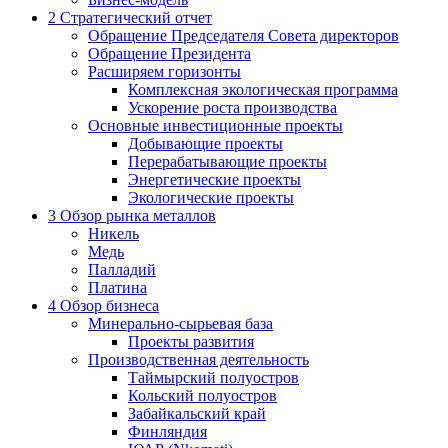
2
Стратегический отчет
Обращение Председателя Совета директоров
Обращение Президента
Расширяем горизонты
Комплексная экологическая программа
Ускорение роста производства
Основные инвестиционные проекты
Добывающие проекты
Перерабатывающие проекты
Энергетические проекты
Экологические проекты
3
Обзор рынка металлов
Никель
Медь
Палладий
Платина
4
Обзор бизнеса
Минерально-сырьевая база
Проекты развития
Производственная деятельность
Таймырский полуостров
Кольский полуостров
Забайкальский край
Финляндия