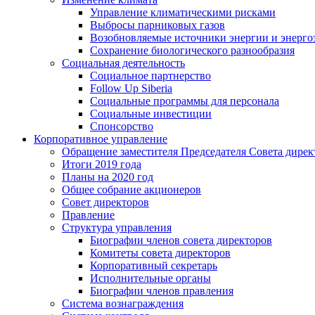
Управление климатическими рисками
Выбросы парниковых газов
Возобновляемые источники энергии и энерго
Сохранение биологического разнообразия
Социальная деятельность
Социальное партнерство
Follow Up Siberia
Социальные программы для персонала
Социальные инвестиции
Спонсорство
Корпоративное управление
Обращение заместителя Председателя Совета дирек
Итоги 2019 года
Планы на 2020 год
Общее собрание акционеров
Совет директоров
Правление
Структура управления
Биографии членов совета директоров
Комитеты совета директоров
Корпоративный секретарь
Исполнительные органы
Биографии членов правления
Система вознаграждения