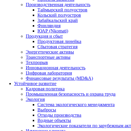
Производственная деятельность
Таймырский полуостров
Кольский полуостров
Забайкальский край
Финляндия
ЮАР (Nkomati)
Продукция и сбыт
Продуктовая линейка
Сбытовая стратегия
Энергетические активы
Транспортные активы
Техпрорыв
Инновационная деятельность
Цифровая лаборатория
Финансовые результаты (MD&A)
Устойчивое развитие
Кадровая политика
Промышленная безопасность и охрана труда
Экология
Система экологического менеджмента
Выбросы
Отходы производства
Водные объекты
Экологические показатели по зарубежным ак
Изменение климата