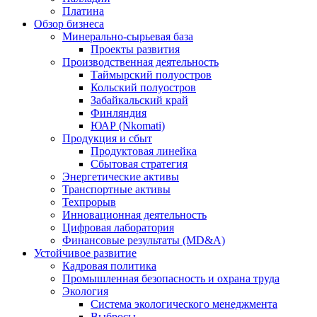
Платина
Обзор бизнеса
Минерально-сырьевая база
Проекты развития
Производственная деятельность
Таймырский полуостров
Кольский полуостров
Забайкальский край
Финляндия
ЮАР (Nkomati)
Продукция и сбыт
Продуктовая линейка
Сбытовая стратегия
Энергетические активы
Транспортные активы
Техпрорыв
Инновационная деятельность
Цифровая лаборатория
Финансовые результаты (MD&A)
Устойчивое развитие
Кадровая политика
Промышленная безопасность и охрана труда
Экология
Система экологического менеджмента
Выбросы