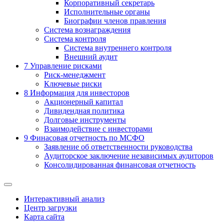
Корпоративный секретарь
Исполнительные органы
Биографии членов правления
Система вознаграждения
Система контроля
Система внутреннего контроля
Внешний аудит
7
Управление рисками
Риск-менеджмент
Ключевые риски
8
Информация для инвесторов
Акционерный капитал
Дивидендная политика
Долговые инструменты
Взаимодействие с инвеcторами
9
Финасовая отчетность по МСФО
Заявление об ответственности руководства
Аудиторское заключение независимых аудиторов
Консолидированная финансовая отчетность
Интерактивный анализ
Центр загрузки
Карта сайта