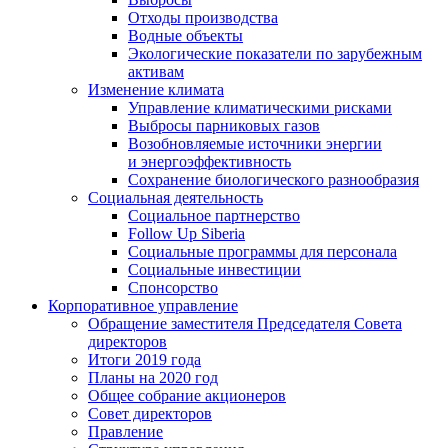
Отходы производства
Водные объекты
Экологические показатели по зарубежным
активам
Изменение климата
Управление климатическими рисками
Выбросы парниковых газов
Возобновляемые источники энергии
и энергоэффективность
Сохранение биологического разнообразия
Социальная деятельность
Социальное партнерство
Follow Up Siberia
Социальные программы для персонала
Социальные инвестиции
Спонсорство
Корпоративное управление
Обращение заместителя Председателя Совета
директоров
Итоги 2019 года
Планы на 2020 год
Общее собрание акционеров
Совет директоров
Правление